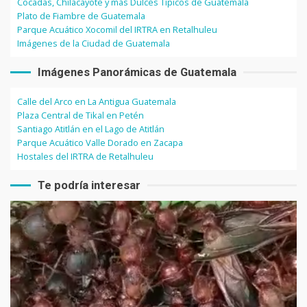
Cocadas, Chilacayote y más Dulces Típicos de Guatemala
Plato de Fiambre de Guatemala
Parque Acuático Xocomil del IRTRA en Retalhuleu
Imágenes de la Ciudad de Guatemala
Imágenes Panorámicas de Guatemala
Calle del Arco en La Antigua Guatemala
Plaza Central de Tikal en Petén
Santiago Atitlán en el Lago de Atitlán
Parque Acuático Valle Dorado en Zacapa
Hostales del IRTRA de Retalhuleu
Te podría interesar