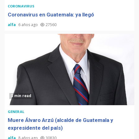
CORONAVIRUS
Coronavirus en Guatemala: ya llegó
alfa
6 años ago
27560
3 min read
GENERAL
Muere Álvaro Arzú (alcalde de Guatemala y
expresidente del país)
alfa
8 años ago
30830