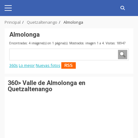
Skip
to
Primary
content
Menu
Principal
Quetzaltenango
Almolonga
Almolonga
Encontradas: 4 imágene(s) on 1 página(s). Mostrados: imagen 1 a 4. Visitas: 18947
360s
Lo mejor
Nuevas fotos
RSS
360> Valle de Almolonga en
Quetzaltenango