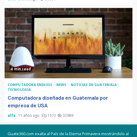
4 min read
COMPUTADORA ENDLESS
NEWS
NOTICIAS DE GUATEMALA
TECNOLOGÍA
Computadora diseñada en Guatemala por
empresa de USA
alfa
11 años ago
1572
32989
Guate360.com exalta al País de la Eterna Primavera mostrándolo al