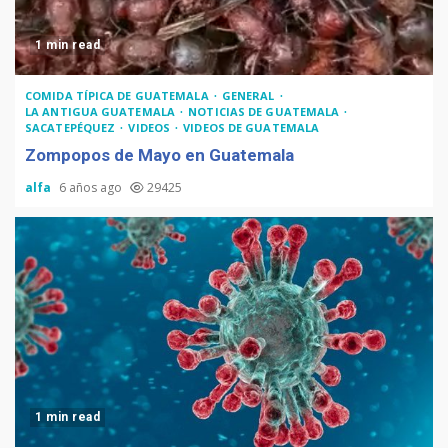
1 min read
COMIDA TÍPICA DE GUATEMALA
GENERAL
LA ANTIGUA GUATEMALA
NOTICIAS DE GUATEMALA
SACATEPÉQUEZ
VIDEOS
VIDEOS DE GUATEMALA
Zompopos de Mayo en Guatemala
alfa
6 años ago
29425
1 min read