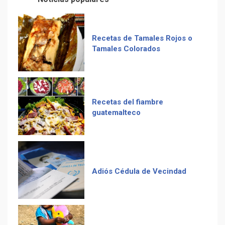
Computadora diseñada en
Guatemala por empresa de
Recetas del fiambre
USA
guatemalteco
Duolingo la App más
descargada para educación
Adiós Cédula de Vecindad
La Multiplicación de las
Sonrisas