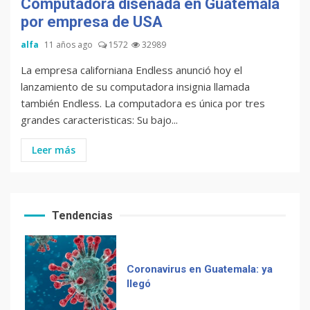
Computadora diseñada en Guatemala
Chapinismos sobre animales
por empresa de USA
alfa
11 años ago
1572
32989
La empresa californiana Endless anunció hoy el
lanzamiento de su computadora insignia llamada
Zompopos de Mayo en
también Endless. La computadora es única por tres
Guatemala
grandes caracteristicas: Su bajo...
Leer más
Coronavirus en Guatemala: ya
llegó
Tendencias
Muere Álvaro Arzú (alcalde
de Guatemala y expresidente
del país)