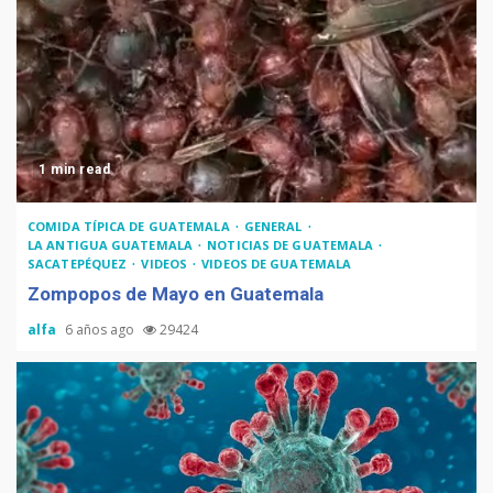
Recetas del fiambre
guatemalteco
1 min read
Adiós Cédula de Vecindad
COMIDA TÍPICA DE GUATEMALA
GENERAL
LA ANTIGUA GUATEMALA
NOTICIAS DE GUATEMALA
SACATEPÉQUEZ
VIDEOS
VIDEOS DE GUATEMALA
Zompopos de Mayo en Guatemala
alfa
6 años ago
29424
La Multiplicación de las
Sonrisas