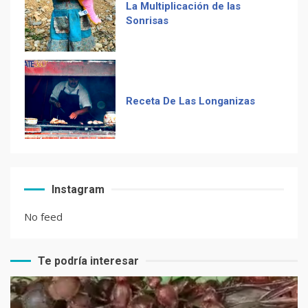
Receta De Las Longanizas
Frases guatemaltecas
El Chocolate Maya en el
Instagram
paladar del mundo
No feed
Te podría interesar
Recetas de Tamales Rojos o
Tamales Colorados