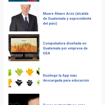
Computadora diseñada en
Guatemala por empresa de
Recetas del fiambre
USA
guatemalteco
Duolingo la App más
descargada para educación
Adiós Cédula de Vecindad
Tenor guatemalteco gana
La Multiplicación de las
concurso de Plácido Domingo
Sonrisas