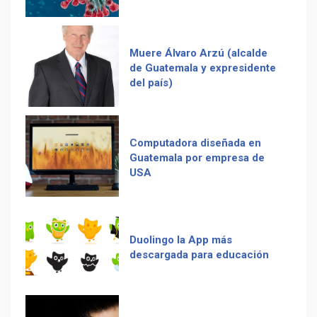
Computadora diseñada en
Guatemala por empresa de
Recetas del fiambre
USA
guatemalteco
Duolingo la App más
descargada para educación
Adiós Cédula de Vecindad
Tenor guatemalteco gana
La Multiplicación de las
concurso de Plácido Domingo
Sonrisas