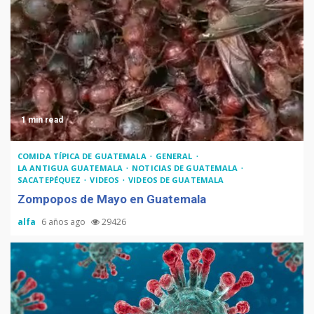
Recetas del fiambre
guatemalteco
1 min read
Adiós Cédula de Vecindad
COMIDA TÍPICA DE GUATEMALA
GENERAL
LA ANTIGUA GUATEMALA
NOTICIAS DE GUATEMALA
SACATEPÉQUEZ
VIDEOS
VIDEOS DE GUATEMALA
Zompopos de Mayo en Guatemala
alfa
6 años ago
29426
La Multiplicación de las
Sonrisas