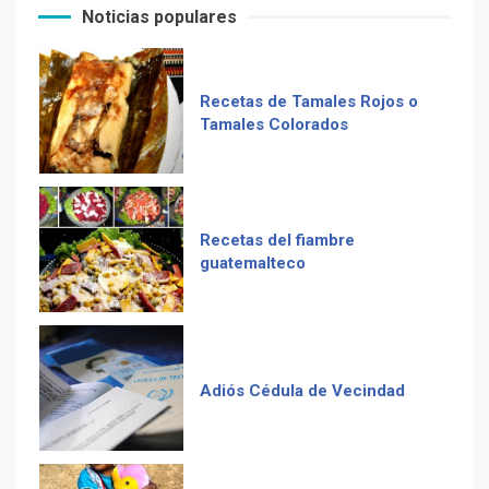
Noticias populares
Computadora diseñada en
Guatemala por empresa de
Recetas del fiambre
USA
guatemalteco
Duolingo la App más
descargada para educación
Adiós Cédula de Vecindad
La Multiplicación de las
Sonrisas