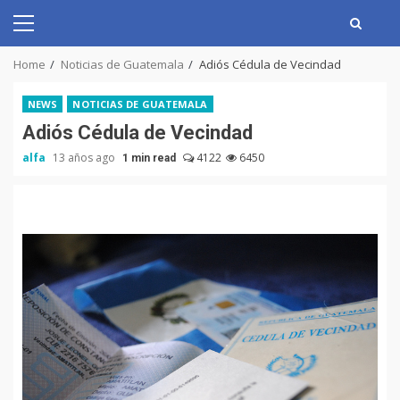
Skip
to
Primary
content
Menu
Home
Noticias de Guatemala
Adiós Cédula de Vecindad
NEWS
NOTICIAS DE GUATEMALA
Adiós Cédula de Vecindad
alfa
13 años ago
4122
6450
1 min read