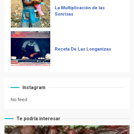
Receta De Las Longanizas
Frases guatemaltecas
El Chocolate Maya en el
Instagram
paladar del mundo
No feed
Te podría interesar
Recetas de Tamales Rojos o
Tamales Colorados