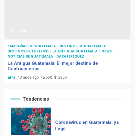
Chapinismos sobre animales
1 min read
Zompopos de Mayo en
CAMPAÑAS DE GUATEMALA
DESTINOS DE GUATEMALA
DESTINOS DE TURISMO
LA ANTIGUA GUATEMALA
NEWS
Guatemala
NOTICIAS DE GUATEMALA
SACATEPÉQUEZ
La Antigua Guatemala: El mejor destino de
Centroamérica
alfa
13 años ago
558
3860
Coronavirus en Guatemala: ya
llegó
Tendencias
Muere Álvaro Arzú (alcalde
de Guatemala y expresidente
del país)