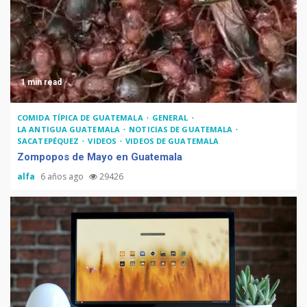
1 min read
COMIDA TÍPICA DE GUATEMALA
GENERAL
LA ANTIGUA GUATEMALA
NOTICIAS DE GUATEMALA
SACATEPÉQUEZ
VIDEOS
VIDEOS DE GUATEMALA
Zompopos de Mayo en Guatemala
alfa
6 años ago
29426