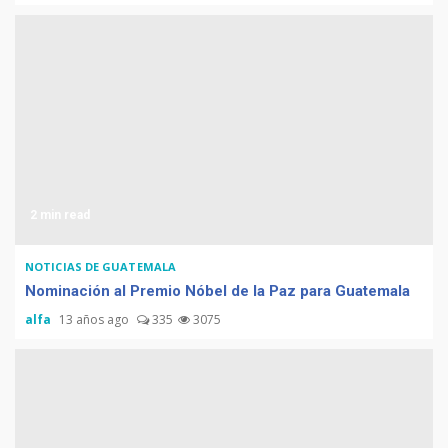
Computadora diseñada en
Guatemala por empresa de
USA
2 min read
Duolingo la App más
descargada para educación
NOTICIAS DE GUATEMALA
Nominación al Premio Nóbel de la Paz para Guatemala
alfa
13 años ago
335
3075
Tenor guatemalteco gana
concurso de Plácido Domingo