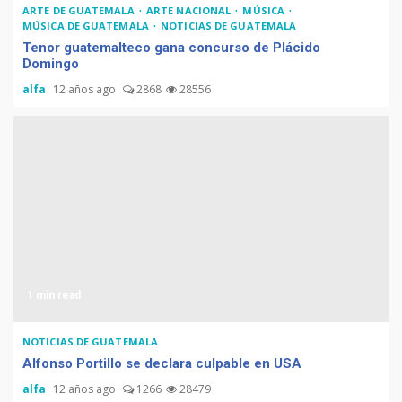
ARTE DE GUATEMALA
ARTE NACIONAL
MÚSICA
MÚSICA DE GUATEMALA
NOTICIAS DE GUATEMALA
Tenor guatemalteco gana concurso de Plácido
Domingo
alfa
12 años ago
2868
28556
1 min read
NOTICIAS DE GUATEMALA
Muere Álvaro Arzú (alcalde
Alfonso Portillo se declara culpable en USA
de Guatemala y expresidente
alfa
12 años ago
1266
28479
del país)