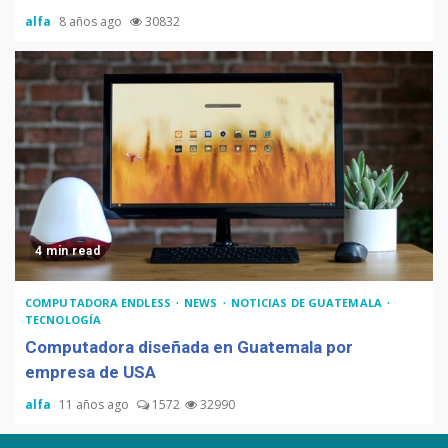
alfa
8 años ago
30832
4 min read
COMPUTADORA ENDLESS
NEWS
NOTICIAS DE GUATEMALA
TECNOLOGÍA
Computadora diseñada en Guatemala por
empresa de USA
alfa
11 años ago
1572
32990