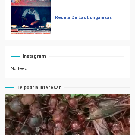
Frases guatemaltecas
El Chocolate Maya en el
Instagram
paladar del mundo
No feed
Te podría interesar
Recetas de Tamales Rojos o
Tamales Colorados
Recetas del fiambre