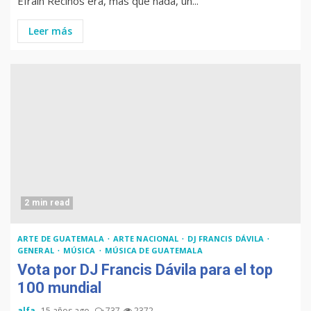
Efraín Recinos era, más que nada, un...
Leer más
2 min read
ARTE DE GUATEMALA
ARTE NACIONAL
DJ FRANCIS DÁVILA
GENERAL
MÚSICA
MÚSICA DE GUATEMALA
Vota por DJ Francis Dávila para el top
100 mundial
alfa
15 años ago
737
2372