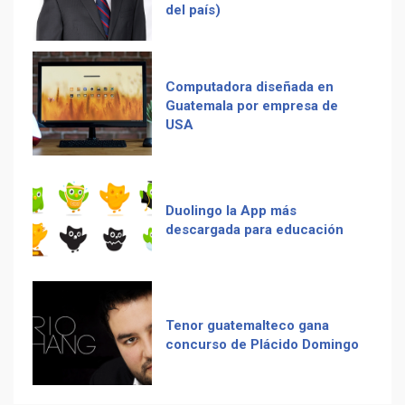
USA
guatemalteco
Duolingo la App más
descargada para educación
Adiós Cédula de Vecindad
Tenor guatemalteco gana
La Multiplicación de las
concurso de Plácido Domingo
Sonrisas
Chapinismos sobre animales
Receta De Las Longanizas