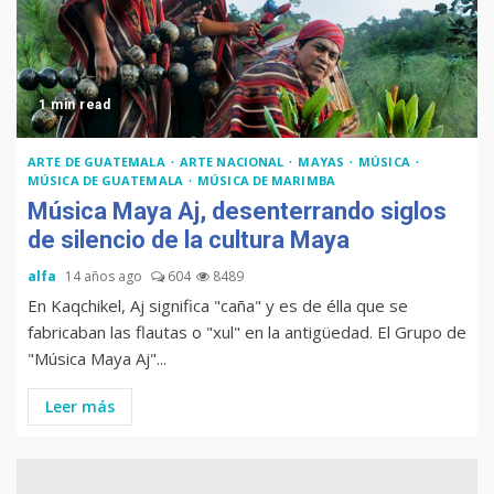
1 min read
ARTE DE GUATEMALA
ARTE NACIONAL
MAYAS
MÚSICA
MÚSICA DE GUATEMALA
MÚSICA DE MARIMBA
Música Maya Aj, desenterrando siglos
de silencio de la cultura Maya
alfa
14 años ago
604
8489
En Kaqchikel, Aj significa "caña" y es de élla que se
fabricaban las flautas o "xul" en la antigüedad. El Grupo de
"Música Maya Aj"...
Leer más