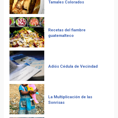
USA
guatemalteco
Duolingo la App más
descargada para educación
Adiós Cédula de Vecindad
La Multiplicación de las
Sonrisas
Receta De Las Longanizas