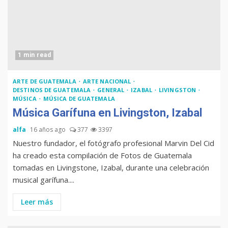
1 min read
ARTE DE GUATEMALA
ARTE NACIONAL
DESTINOS DE GUATEMALA
GENERAL
IZABAL
LIVINGSTON
MÚSICA
MÚSICA DE GUATEMALA
Música Garífuna en Livingston, Izabal
alfa
16 años ago
377
3397
Nuestro fundador, el fotógrafo profesional Marvin Del Cid
Muere Álvaro Arzú (alcalde
ha creado esta compilación de Fotos de Guatemala
de Guatemala y expresidente
tomadas en Livingstone, Izabal, durante una celebración
del país)
musical garífuna....
Leer más
Computadora diseñada en
Guatemala por empresa de