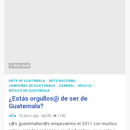
USA
Duolingo la App más
descargada para educación
1 min read
Tenor guatemalteco gana
concurso de Plácido Domingo
ARTE DE GUATEMALA
ARTE NACIONAL
CAMPAÑAS DE GUATEMALA
GENERAL
MÚSICA
MÚSICA DE GUATEMALA
¿Estás orgullos@ de ser de
Guatemala?
Chapinismos sobre animales
alfa
16 años ago
585
1745
L@s guatemaltec@s empezamos el 2011 con muchos