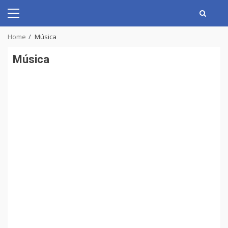
Skip
to
Primary
content
Menu
Home
Música
Música