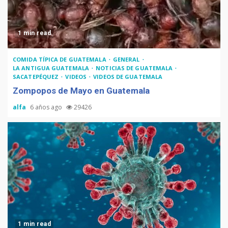
guatemalteco
1 min read
Adiós Cédula de Vecindad
COMIDA TÍPICA DE GUATEMALA
GENERAL
LA ANTIGUA GUATEMALA
NOTICIAS DE GUATEMALA
SACATEPÉQUEZ
VIDEOS
VIDEOS DE GUATEMALA
Zompopos de Mayo en Guatemala
alfa
6 años ago
29426
La Multiplicación de las
Sonrisas
1 min read