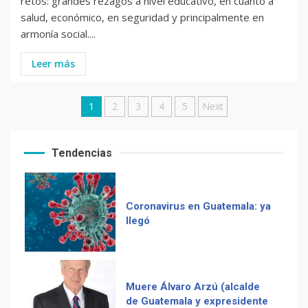
retos: grandes rezagos a nivel educativo, en cuanto a
salud, económico, en seguridad y principalmente en
Zompopos de Mayo en
armonía social....
Guatemala
Leer más
Posts
1
2
3
4
5
Next
Coronavirus en Guatemala: ya
llegó
pagination
Tendencias
Muere Álvaro Arzú (alcalde
de Guatemala y expresidente
del país)
Computadora diseñada en
Guatemala por empresa de
Recetas del fiambre