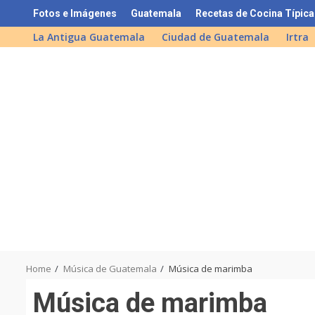
Skip
Fotos e Imágenes
Guatemala
Recetas de Cocina Típica
to
La Antigua Guatemala
Ciudad de Guatemala
Irtra
content
Home
Música de Guatemala
Música de marimba
Música de marimba