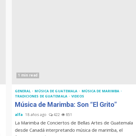
1 min read
GENERAL
MÚSICA DE GUATEMALA
MÚSICA DE MARIMBA
TRADICIONES DE GUATEMALA
VIDEOS
Música de Marimba: Son “El Grito”
alfa
18 años ago
422
851
La Marimba de Conciertos de Bellas Artes de Guatemala
desde Canadá interpretando música de marimba, el
l