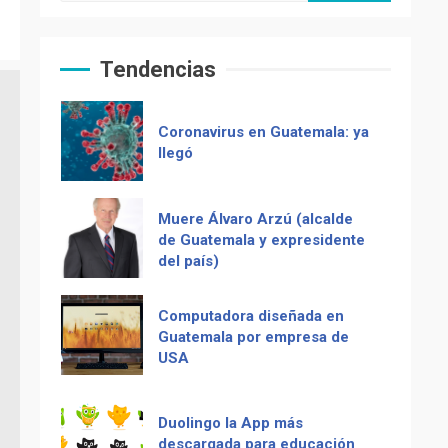
Zompopos de Mayo en
Guatemala
Tendencias
Coronavirus en Guatemala: ya
llegó
Muere Álvaro Arzú (alcalde
de Guatemala y expresidente
del país)
Computadora diseñada en
Guatemala por empresa de
USA
Duolingo la App más
Recetas del fiambre
descargada para educación