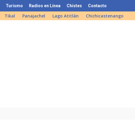
Turismo
Radios en Línea
Chistes
Contacto
Tikal
Panajachel
Lago Atitlán
Chichicastenango