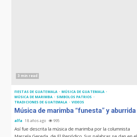
3 min read
FIESTAS DE GUATEMALA
MÚSICA DE GUATEMALA
MÚSICA DE MARIMBA
SIMBOLOS PATRIOS
TRADICIONES DE GUATEMALA
VIDEOS
Música de marimba “funesta” y aburrida
alfa
18 años ago
995
Así fue descrita la música de marimba por la columnista
Marcela Gereda, de El Periódico. Sus palabras se dan en e