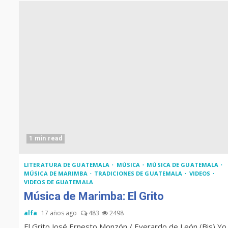
1 min read
LITERATURA DE GUATEMALA
MÚSICA
MÚSICA DE GUATEMALA
MÚSICA DE MARIMBA
TRADICIONES DE GUATEMALA
VIDEOS
VIDEOS DE GUATEMALA
Música de Marimba: El Grito
alfa
17 años ago
483
2498
El Grito José Ernesto Monzón / Everardo de León (Bis) Yo