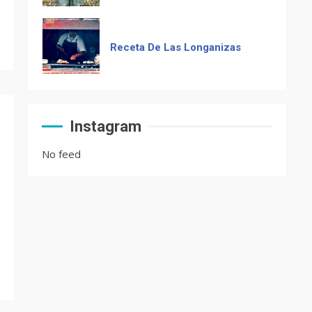
Receta De Las Longanizas
Frases guatemaltecas
Instagram
No feed
El Chocolate Maya en el
paladar del mundo
Recetas de Tamales Rojos o
Tamales Colorados
Recetas del fiambre