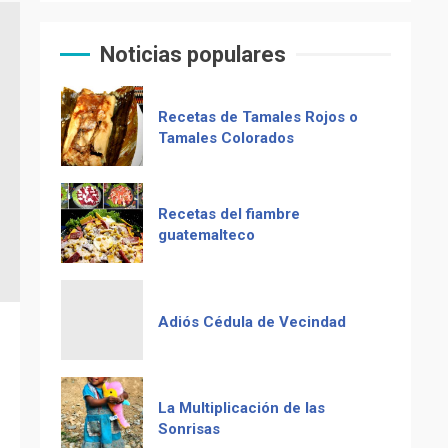
Muere Álvaro Arzú (alcalde
El Chocolate Maya en el
de Guatemala y expresidente
paladar del mundo
del país)
Noticias populares
Computadora diseñada en
Recetas de Tamales Rojos o
Guatemala por empresa de
Tamales Colorados
USA
Duolingo la App más
Recetas del fiambre
descargada para educación
guatemalteco
Adiós Cédula de Vecindad
La Multiplicación de las
Sonrisas