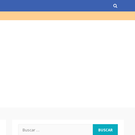
de Guatemala y expresidente
del país)
Computadora diseñada en
Guatemala por empresa de
USA
Duolingo la App más
descargada para educación
Tenor guatemalteco gana
concurso de Plácido Domingo
Chapinismos sobre animales
Buscar: