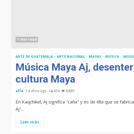
1 min read
ARTE DE GUATEMALA
ARTE NACIONAL
MAYAS
MÚSICA
MÚSI
Música Maya Aj, desenterr
cultura Maya
alfa
14 años ago
604
8489
En Kaqchikel, Aj significa "caña" y es de élla que se fabri
Aj"...
Leer más