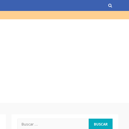
Computadora diseñada en
Guatemala por empresa de
USA
Duolingo la App más
descargada para educación
Tenor guatemalteco gana
concurso de Plácido Domingo
Chapinismos sobre animales
Buscar:
Zompopos de Mayo en