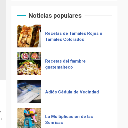
del país)
El Chocolate Maya en el
paladar del mundo
Noticias populares
Computadora diseñada en
Guatemala por empresa de
USA
Recetas de Tamales Rojos o
Tamales Colorados
Duolingo la App más
descargada para educación
Recetas del fiambre
guatemalteco
Adiós Cédula de Vecindad
e
La Multiplicación de las
n
Sonrisas