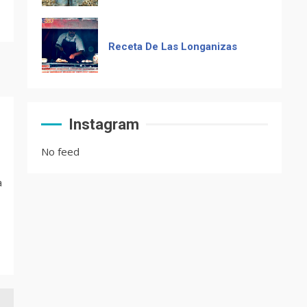
Receta De Las Longanizas
Frases guatemaltecas
Instagram
No feed
El Chocolate Maya en el
a
paladar del mundo
Recetas de Tamales Rojos o
Tamales Colorados
Recetas del fiambre