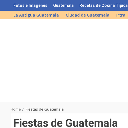
Skip
Fotos e Imágenes
Guatemala
Recetas de Cocina Típica
to
La Antigua Guatemala
Ciudad de Guatemala
Irtra
content
Home
Fiestas de Guatemala
Fiestas de Guatemala