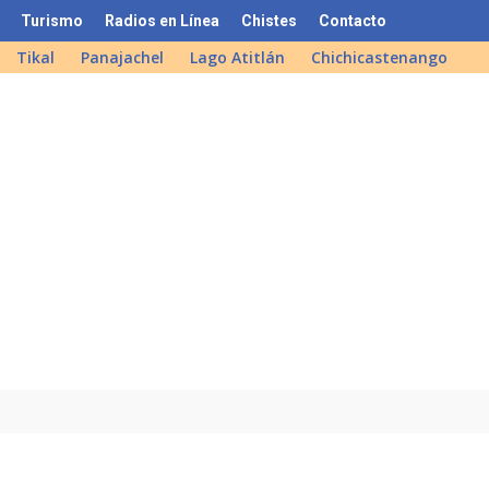
Turismo
Radios en Línea
Chistes
Contacto
Tikal
Panajachel
Lago Atitlán
Chichicastenango