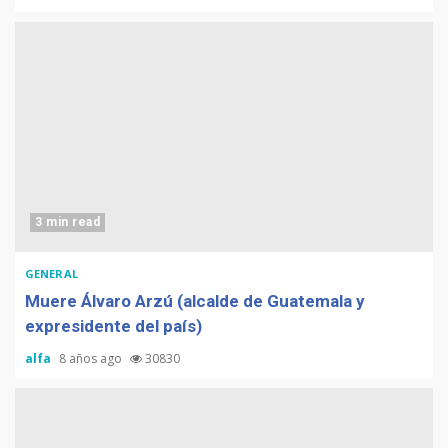
3 min read
GENERAL
Muere Álvaro Arzú (alcalde de Guatemala y
expresidente del país)
alfa
8 años ago
30830