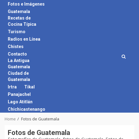
Skip
Fotos e Imágenes
to
Guatemala
content
Recetas de
Cocina Típica
Turismo
Radios en Línea
Chistes
Contacto
La Antigua
Guatemala
Ciudad de
Guatemala
Irtra
Tikal
Panajachel
Lago Atitlán
Chichicastenango
Home
Fotos de Guatemala
Fotos de Guatemala