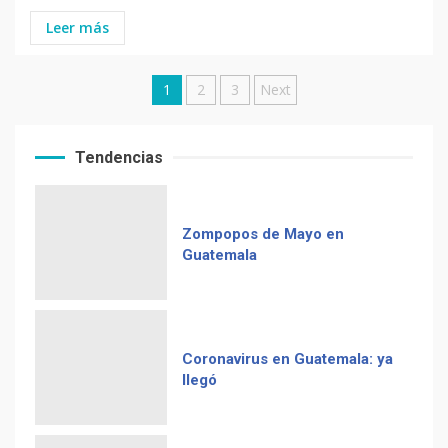
Leer más
Posts
1
2
3
Next
pagination
Tendencias
Zompopos de Mayo en
Guatemala
Coronavirus en Guatemala: ya
llegó