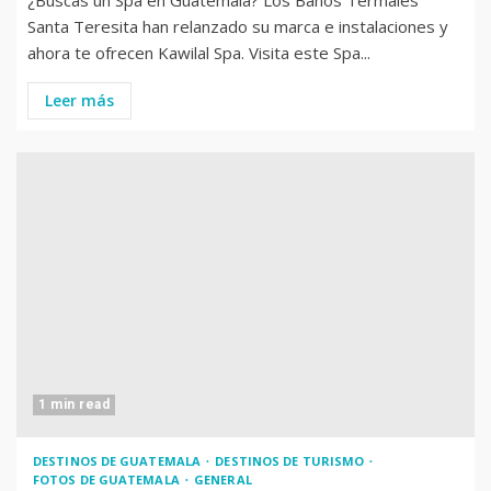
¿Buscas un Spa en Guatemala? Los Baños Termales
Santa Teresita han relanzado su marca e instalaciones y
ahora te ofrecen Kawilal Spa. Visita este Spa...
Leer más
1 min read
DESTINOS DE GUATEMALA
DESTINOS DE TURISMO
FOTOS DE GUATEMALA
GENERAL