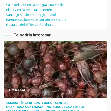
Calle del Arco en La Antigua Guatemala
Plaza Central de Tikal en Petén
Santiago Atitlán en el Lago de Atitlán
Parque Acuático Valle Dorado en Zacapa
Hostales del IRTRA de Retalhuleu
Te podría interesar
1 min read
COMIDA TÍPICA DE GUATEMALA
GENERAL
LA ANTIGUA GUATEMALA
NOTICIAS DE GUATEMALA
SACATEPÉQUEZ
VIDEOS
VIDEOS DE GUATEMALA