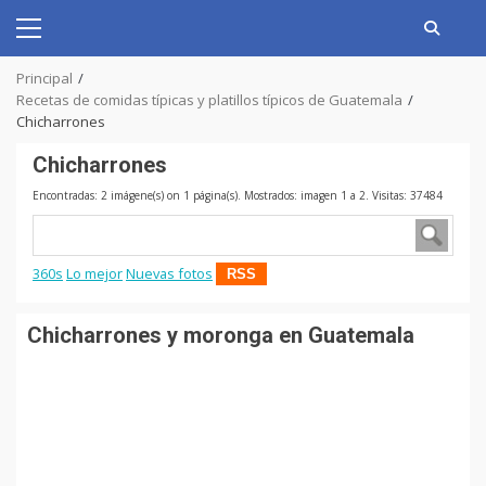
Skip
to
Primary
content
Menu
Principal
Recetas de comidas típicas y platillos típicos de Guatemala
Chicharrones
Chicharrones
Encontradas: 2 imágene(s) on 1 página(s). Mostrados: imagen 1 a 2. Visitas: 37484
360s
Lo mejor
Nuevas fotos
RSS
Chicharrones y moronga en Guatemala