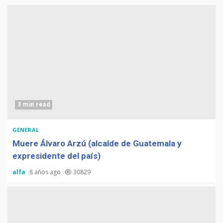
3 min read
GENERAL
Muere Álvaro Arzú (alcalde de Guatemala y
expresidente del país)
alfa
8 años ago
30829