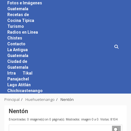
Skip
Fotos e Imágenes
to
Guatemala
content
Recetas de
Cocina Típica
Turismo
Radios en Línea
Chistes
Contacto
La Antigua
Guatemala
Ciudad de
Guatemala
Irtra
Tikal
Panajachel
Lago Atitlán
Chichicastenango
Principal
Huehuetenango
Nentón
Nentón
Encontradas: 0 imágene(s) on 0 página(s). Mostrados: imagen 0 a 0. Visitas: 8104