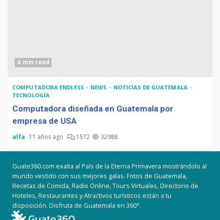
4 min read
COMPUTADORA ENDLESS
NEWS
NOTICIAS DE GUATEMALA
TECNOLOGÍA
Computadora diseñada en Guatemala por
empresa de USA
alfa
11 años ago
1572
32988
Guate360.com exalta al País de la Eterna Primavera mostrándolo al
mundo vestido con sus mejores galas. Fotos de Guatemala,
Recetas de Comida, Radio Online, Tours Virtuales, Directorio de
Hoteles, Restaurantes y Atractivos turísticos están a tu
disposición. Disfruta de Guatemala en 360°.