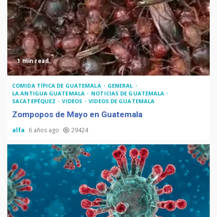
1 min read
COMIDA TÍPICA DE GUATEMALA
GENERAL
LA ANTIGUA GUATEMALA
NOTICIAS DE GUATEMALA
SACATEPÉQUEZ
VIDEOS
VIDEOS DE GUATEMALA
Zompopos de Mayo en Guatemala
alfa
6 años ago
29424