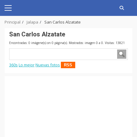
Skip
to
Primary
content
Menu
Principal
Jalapa
San Carlos Alzatate
San Carlos Alzatate
Encontradas: 0 imágene(s) on 0 página(s). Mostrados: imagen 0 a 0. Visitas: 13821
360s
Lo mejor
Nuevas fotos
RSS