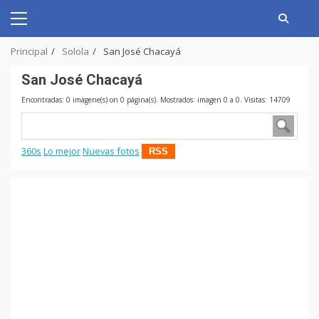
Skip
to
Primary
content
Menu
Principal
Solola
San José Chacayá
San José Chacayá
Encontradas: 0 imágene(s) on 0 página(s). Mostrados: imagen 0 a 0. Visitas: 14709
360s
Lo mejor
Nuevas fotos
RSS