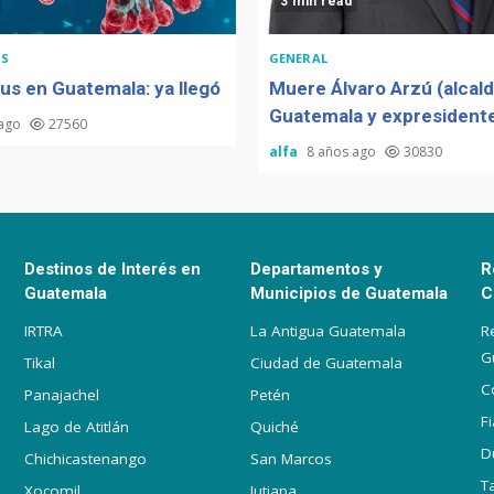
3 min read
S
GENERAL
us en Guatemala: ya llegó
Muere Álvaro Arzú (alcal
Guatemala y expresidente
 ago
27560
alfa
8 años ago
30830
Destinos de Interés en
Departamentos y
R
Guatemala
Municipios de Guatemala
C
IRTRA
La Antigua Guatemala
R
G
Tikal
Ciudad de Guatemala
C
Panajachel
Petén
F
Lago de Atitlán
Quiché
D
Chichicastenango
San Marcos
T
Xocomil
Jutiapa