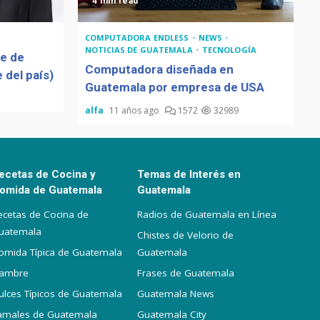
4 min read
COMPUTADORA ENDLESS
NEWS
NOTICIAS DE GUATEMALA
TECNOLOGÍA
de de
Computadora diseñada en
 del país)
Guatemala por empresa de USA
alfa
11 años ago
1572
32989
ecetas de Cocina y
Temas de Interés en
omida de Guatemala
Guatemala
ecetas de Cocina de
Radios de Guatemala en Línea
uatemala
Chistes de Velorio de
omida Típica de Guatemala
Guatemala
iambre
Frases de Guatemala
ulces Típicos de Guatemala
Guatemala News
amales de Guatemala
Guatemala City