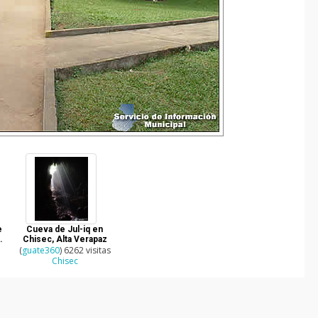
e
Cueva de Jul-iq en
n
Chisec, Alta Verapaz
(
guate360
) 6262 visitas
Chisec