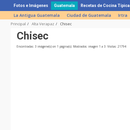
Skip
Fotos e Imágenes
Guatemala
Recetas de Cocina Típica
to
La Antigua Guatemala
Ciudad de Guatemala
Irtra
content
Principal
Alta Verapaz
Chisec
Chisec
Encontradas: 3 imágene(s) on 1 página(s). Mostrados: imagen 1 a 3. Visitas: 21794