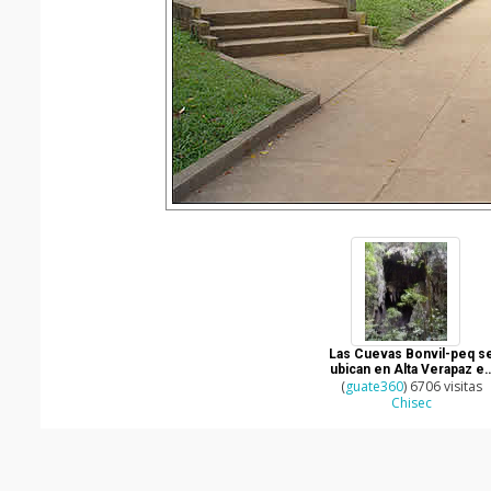
Las Cuevas Bonvil-peq s
ubican en Alta Verapaz e
el municipio de Chisec
(
guate360
) 6706 visitas
Chisec