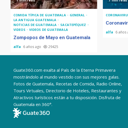
1 min read
1 min read
COMIDA TÍPICA DE GUATEMALA
GENERAL
CORONAVIRU
LA ANTIGUA GUATEMALA
Coronavir
NOTICIAS DE GUATEMALA
SACATEPÉQUEZ
VIDEOS
VIDEOS DE GUATEMALA
alfa
6 años
Zompopos de Mayo en Guatemala
alfa
6 años ago
29425
Guate360.com exalta al País de la Eterna Primavera
mostrándolo al mundo vestido con sus mejores galas.
Fotos de Guatemala, Recetas de Comida, Radio Online,
Tours Virtuales, Directorio de Hoteles, Restaurantes y
Atractivos turísticos están a tu disposición. Disfruta de
Guatemala en 360°.