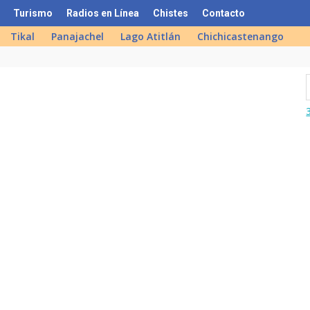
Turismo
Radios en Línea
Chistes
Contacto
Tikal
Panajachel
Lago Atitlán
Chichicastenango