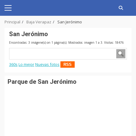
Skip
to
Primary
content
Menu
Principal
Baja Verapaz
San Jerónimo
San Jerónimo
Encontradas: 3 imágene(s) on 1 página(s). Mostrados: imagen 1 a 3. Visitas: 18476
360s
Lo mejor
Nuevas fotos
RSS
Parque de San Jerónimo