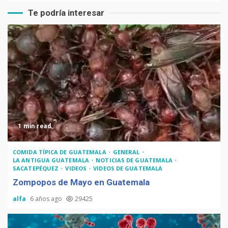
Te podría interesar
1 min read
COMIDA TÍPICA DE GUATEMALA
GENERAL
LA ANTIGUA GUATEMALA
NOTICIAS DE GUATEMALA
SACATEPÉQUEZ
VIDEOS
VIDEOS DE GUATEMALA
Zompopos de Mayo en Guatemala
alfa
6 años ago
29425