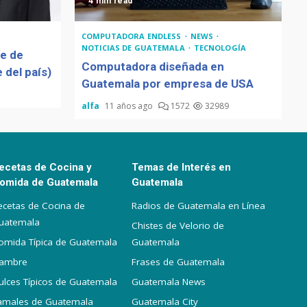
4 min read
COMPUTADORA ENDLESS
NEWS
NOTICIAS DE GUATEMALA
TECNOLOGÍA
de de
Computadora diseñada en
 del país)
Guatemala por empresa de USA
alfa
11 años ago
1572
32989
ecetas de Cocina y
Temas de Interés en
omida de Guatemala
Guatemala
ecetas de Cocina de
Radios de Guatemala en Línea
uatemala
Chistes de Velorio de
omida Típica de Guatemala
Guatemala
iambre
Frases de Guatemala
ulces Típicos de Guatemala
Guatemala News
amales de Guatemala
Guatemala City