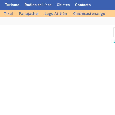
Turismo
Radios en Línea
Chistes
Contacto
Tikal
Panajachel
Lago Atitlán
Chichicastenango