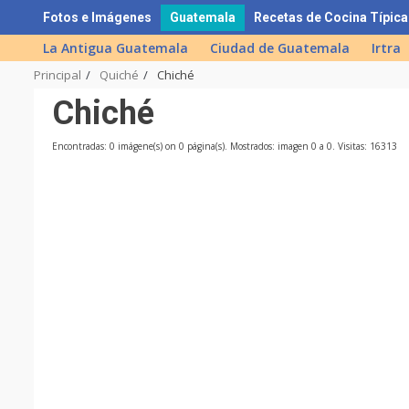
Skip
Fotos e Imágenes
Guatemala
Recetas de Cocina Típica
to
La Antigua Guatemala
Ciudad de Guatemala
Irtra
content
Principal
Quiché
Chiché
Chiché
Encontradas: 0 imágene(s) on 0 página(s). Mostrados: imagen 0 a 0. Visitas: 16313