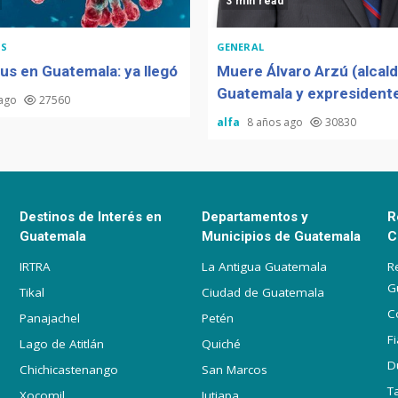
3 min read
S
GENERAL
us en Guatemala: ya llegó
Muere Álvaro Arzú (alcal
Guatemala y expresidente
 ago
27560
alfa
8 años ago
30830
Destinos de Interés en
Departamentos y
R
Guatemala
Municipios de Guatemala
C
IRTRA
La Antigua Guatemala
R
G
Tikal
Ciudad de Guatemala
C
Panajachel
Petén
F
Lago de Atitlán
Quiché
D
Chichicastenango
San Marcos
T
Xocomil
Jutiapa