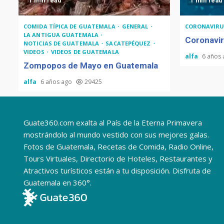
1 min read
1 min read
COMIDA TÍPICA DE GUATEMALA
GENERAL
CORONAVIRU
LA ANTIGUA GUATEMALA
Coronavir
NOTICIAS DE GUATEMALA
SACATEPÉQUEZ
VIDEOS
VIDEOS DE GUATEMALA
alfa
6 años
Zompopos de Mayo en Guatemala
alfa
6 años ago
29425
Guate360.com exalta al País de la Eterna Primavera
mostrándolo al mundo vestido con sus mejores galas.
Fotos de Guatemala, Recetas de Comida, Radio Online,
Tours Virtuales, Directorio de Hoteles, Restaurantes y
Atractivos turísticos están a tu disposición. Disfruta de
Guatemala en 360°.