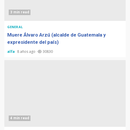
3 min read
GENERAL
Muere Álvaro Arzú (alcalde de Guatemala y
expresidente del país)
alfa
8 años ago
30830
4 min read