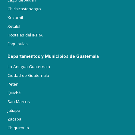
Lago de Atitlán
Chichicastenango
Xocomil
Xetulul
Hostales del IRTRA
Esquipulas
Departamentos y Municipios de Guatemala
La Antigua Guatemala
Ciudad de Guatemala
Petén
Quiché
San Marcos
Jutiapa
Zacapa
Chiquimula