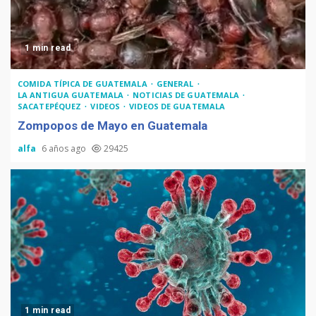
1 min read
COMIDA TÍPICA DE GUATEMALA
GENERAL
LA ANTIGUA GUATEMALA
NOTICIAS DE GUATEMALA
SACATEPÉQUEZ
VIDEOS
VIDEOS DE GUATEMALA
Zompopos de Mayo en Guatemala
alfa
6 años ago
29425
1 min read