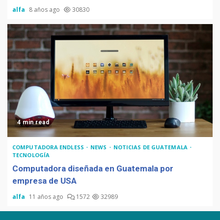
alfa
8 años ago
30830
4 min read
COMPUTADORA ENDLESS
NEWS
NOTICIAS DE GUATEMALA
TECNOLOGÍA
Computadora diseñada en Guatemala por
empresa de USA
alfa
11 años ago
1572
32989