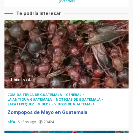
(cvander)
Te podría interesar
1 min read
COMIDA TÍPICA DE GUATEMALA
GENERAL
LA ANTIGUA GUATEMALA
NOTICIAS DE GUATEMALA
SACATEPÉQUEZ
VIDEOS
VIDEOS DE GUATEMALA
Zompopos de Mayo en Guatemala
alfa
6 años ago
29424