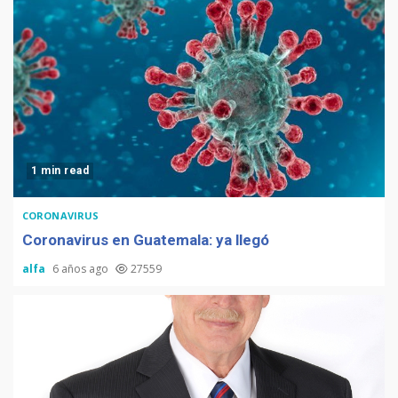
1 min read
CORONAVIRUS
Coronavirus en Guatemala: ya llegó
alfa
6 años ago
27559