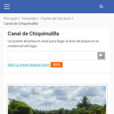
Skip
to
Primary
content
Menu
Principal
Escuintla
Puerto de San José
Canal de Chiquimulilla
Canal de Chiquimulilla
Un puente atraviesa el canal para llegar al área de playas en un
residencial del lugar.
360s
Lo mejor
Nuevas fotos
RSS