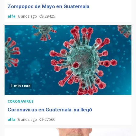
Zompopos de Mayo en Guatemala
alfa
6 años ago
29425
1 min read
CORONAVIRUS
Coronavirus en Guatemala: ya llegó
alfa
6 años ago
27560