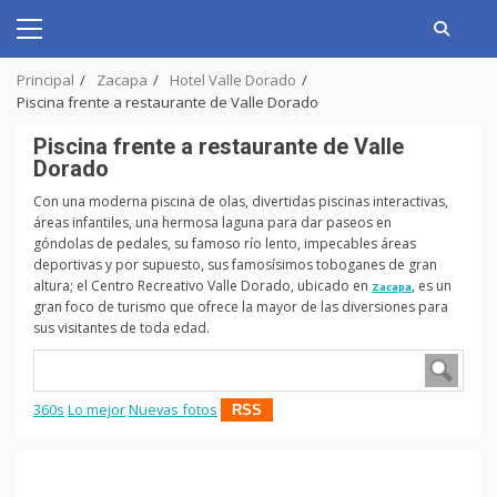
Skip
to
Primary
content
Menu
Principal
Zacapa
Hotel Valle Dorado
Piscina frente a restaurante de Valle Dorado
Piscina frente a restaurante de Valle
Dorado
Con una moderna piscina de olas, divertidas piscinas interactivas,
áreas infantiles, una hermosa laguna para dar paseos en
góndolas de pedales, su famoso río lento, impecables áreas
deportivas y por supuesto, sus famosísimos toboganes de gran
altura; el Centro Recreativo Valle Dorado, ubicado en
, es un
Zacapa
gran foco de turismo que ofrece la mayor de las diversiones para
sus visitantes de toda edad.
360s
Lo mejor
Nuevas fotos
RSS