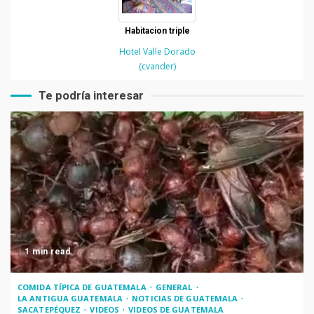
Habitacion triple
Hotel Valle Dorado
(cvander)
Te podría interesar
1 min read
COMIDA TÍPICA DE GUATEMALA
GENERAL
LA ANTIGUA GUATEMALA
NOTICIAS DE GUATEMALA
SACATEPÉQUEZ
VIDEOS
VIDEOS DE GUATEMALA