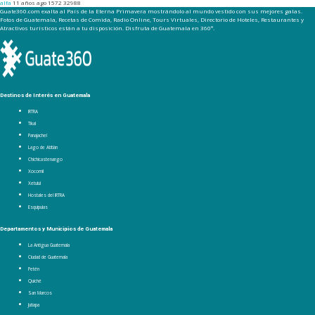
alfa
11 años ago
1572
32988
Guate360.com exalta al País de la Eterna Primavera mostrándolo al mundo vestido con sus mejores galas.
Fotos de Guatemala, Recetas de Comida, Radio Online, Tours Virtuales, Directorio de Hoteles, Restaurantes y
Atractivos turísticos están a tu disposición. Disfruta de Guatemala en 360°.
Destinos de Interés en Guatemala
IRTRA
Tikal
Panajachel
Lago de Atitlán
Chichicastenango
Xocomil
Xetulul
Hostales del IRTRA
Esquipulas
Departamentos y Municipios de Guatemala
La Antigua Guatemala
Ciudad de Guatemala
Petén
Quiché
San Marcos
Jutiapa