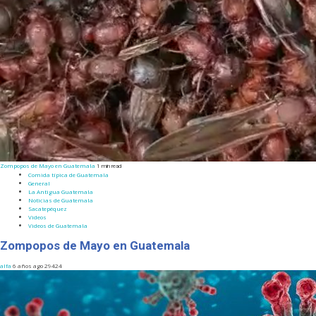
Zompopos de Mayo en Guatemala
1 min read
Comida típica de Guatemala
General
La Antigua Guatemala
Noticias de Guatemala
Sacatepéquez
Videos
Videos de Guatemala
Zompopos de Mayo en Guatemala
alfa
6 años ago
29424