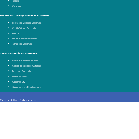
Zacapa
Chiquimula
Recetas de Cocina y Comida de Guatemala
Recetas de Cocina de Guatemala
Comida Típica de Guatemala
Fiambre
Dulces Típicos de Guatemala
Tamales de Guatemala
Temas de Interés en Guatemala
Radios de Guatemala en Línea
Chistes de Velorio de Guatemala
Frases de Guatemala
Guatemala News
Guatemala City
Guatemala y sus Departamentos
Copyright © All rights reserved.