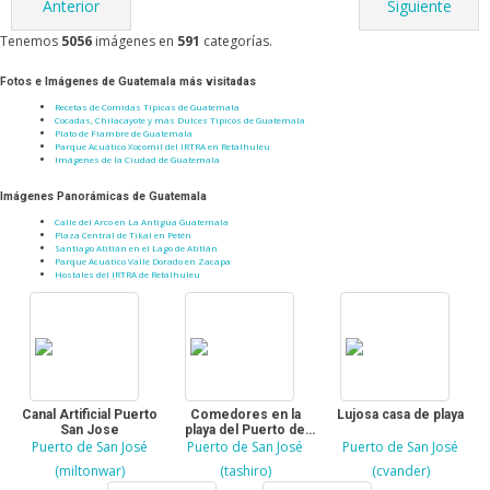
Anterior
Siguiente
Tenemos
5056
imágenes en
591
categorías.
Fotos e Imágenes de Guatemala más visitadas
Recetas de Comidas Típicas de Guatemala
Cocadas, Chilacayote y más Dulces Típicos de Guatemala
Plato de Fiambre de Guatemala
Parque Acuático Xocomil del IRTRA en Retalhuleu
Imágenes de la Ciudad de Guatemala
Imágenes Panorámicas de Guatemala
Calle del Arco en La Antigua Guatemala
Plaza Central de Tikal en Petén
Santiago Atitlán en el Lago de Atitlán
Parque Acuático Valle Dorado en Zacapa
Hostales del IRTRA de Retalhuleu
Canal Artificial Puerto
Comedores en la
Lujosa casa de playa
San Jose
playa del Puerto de
Puerto de San José
Puerto de San José
San José
Puerto de San José
(miltonwar)
(tashiro)
(cvander)