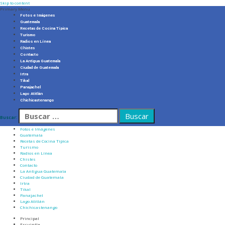
Skip to content
Primary Menu
Fotos e Imágenes
Guatemala
Recetas de Cocina Típica
Turismo
Radios en Línea
Chistes
Contacto
La Antigua Guatemala
Ciudad de Guatemala
Irtra
Tikal
Panajachel
Lago Atitlán
Chichicastenango
Buscar:
Fotos e Imágenes
Guatemala
Recetas de Cocina Típica
Turismo
Radios en Línea
Chistes
Contacto
La Antigua Guatemala
Ciudad de Guatemala
Irtra
Tikal
Panajachel
Lago Atitlán
Chichicastenango
Principal
Escuintla