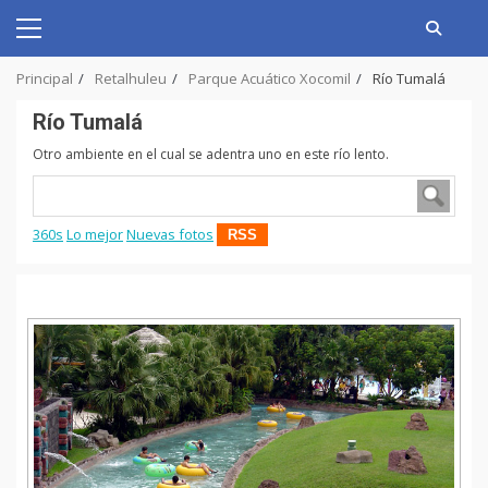
Skip
to
Primary
content
Menu
Principal
Retalhuleu
Parque Acuático Xocomil
Río Tumalá
Río Tumalá
Otro ambiente en el cual se adentra uno en este río lento.
360s
Lo mejor
Nuevas fotos
RSS