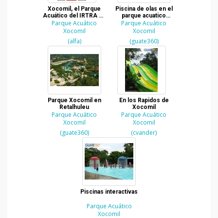
Xocomil, el Parque
Piscina de olas en el
Acuático del IRTRA en
parque acuatico
Parque Acuático
Retalhuleu
Xocomil del IRTRA
Parque Acuático
Xocomil
Xocomil
(alfa)
(guate360)
Parque Xocomil en
En los Rapidos de
Retalhuleu
Xocomil
Parque Acuático
Parque Acuático
Xocomil
Xocomil
(guate360)
(cvander)
Piscinas interactivas
Parque Acuático
Xocomil