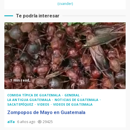
(cvander)
Te podría interesar
1 min read
COMIDA TÍPICA DE GUATEMALA
GENERAL
LA ANTIGUA GUATEMALA
NOTICIAS DE GUATEMALA
SACATEPÉQUEZ
VIDEOS
VIDEOS DE GUATEMALA
Zompopos de Mayo en Guatemala
alfa
6 años ago
29425