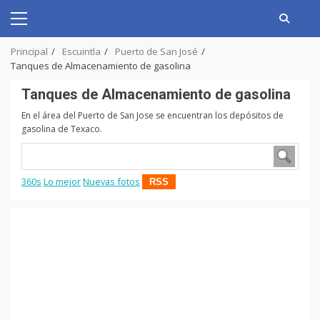
Skip
to
Primary
content
Menu
Principal
Escuintla
Puerto de San José
Tanques de Almacenamiento de gasolina
Tanques de Almacenamiento de gasolina
En el área del Puerto de San Jose se encuentran los depósitos de
gasolina de Texaco.
360s
Lo mejor
Nuevas fotos
RSS