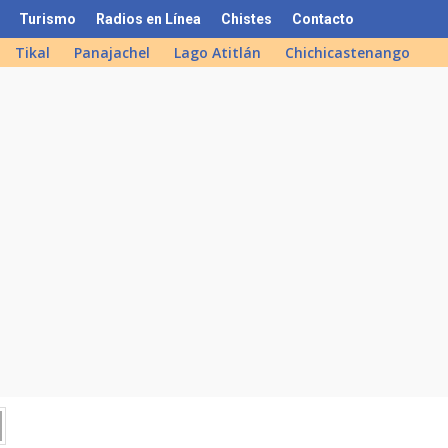
Turismo
Radios en Línea
Chistes
Contacto
Tikal
Panajachel
Lago Atitlán
Chichicastenango