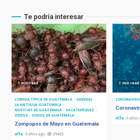
Te podría interesar
1 min read
1 min read
COMIDA TÍPICA DE GUATEMALA
GENERAL
CORONAVIRU
LA ANTIGUA GUATEMALA
Coronavir
NOTICIAS DE GUATEMALA
SACATEPÉQUEZ
VIDEOS
VIDEOS DE GUATEMALA
alfa
6 años
Zompopos de Mayo en Guatemala
alfa
6 años ago
29425