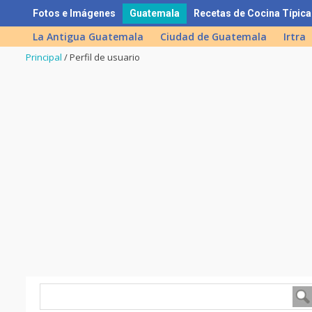
Skip
Fotos e Imágenes
Guatemala
Recetas de Cocina Típica
to
La Antigua Guatemala
Ciudad de Guatemala
Irtra
content
Principal
/
Perfil de usuario