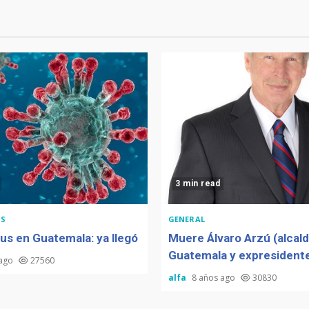
3 min read
S
GENERAL
us en Guatemala: ya llegó
Muere Álvaro Arzú (alcal
Guatemala y expresidente
 ago
27560
alfa
8 años ago
30830