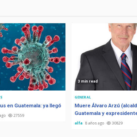
3 min read
S
GENERAL
us en Guatemala: ya llegó
Muere Álvaro Arzú (alcal
Guatemala y expresidente
 ago
27559
alfa
8 años ago
30829