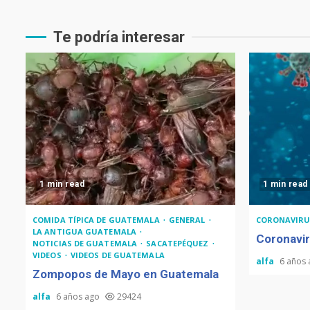
Te podría interesar
1 min read
1 min read
COMIDA TÍPICA DE GUATEMALA
GENERAL
CORONAVIRU
LA ANTIGUA GUATEMALA
Coronavir
NOTICIAS DE GUATEMALA
SACATEPÉQUEZ
VIDEOS
VIDEOS DE GUATEMALA
alfa
6 años
Zompopos de Mayo en Guatemala
alfa
6 años ago
29424