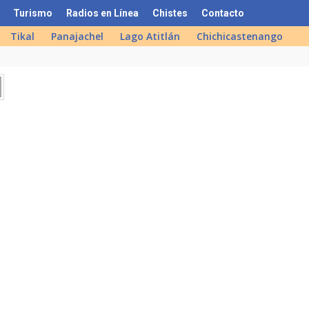
Turismo
Radios en Línea
Chistes
Contacto
Tikal
Panajachel
Lago Atitlán
Chichicastenango