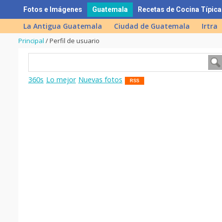
Skip
Fotos e Imágenes
Guatemala
Recetas de Cocina Típica
to
La Antigua Guatemala
Ciudad de Guatemala
Irtra
content
Principal
/
Perfil de usuario
360s
Lo mejor
Nuevas fotos
RSS