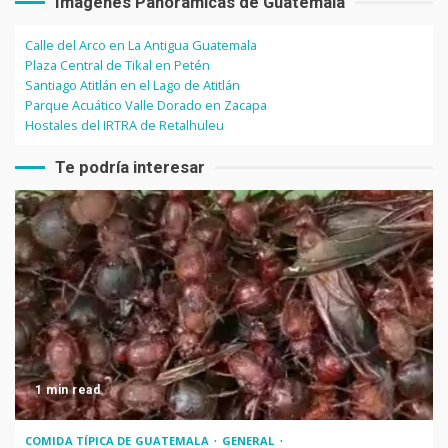
Imágenes Panorámicas de Guatemala
Calle del Arco en La Antigua Guatemala
Plaza Central de Tikal en Petén
Santiago Atitlán en el Lago de Atitlán
Parque Acuático Valle Dorado en Zacapa
Hostales del IRTRA de Retalhuleu
Te podría interesar
1 min read
COMIDA TÍPICA DE GUATEMALA
GENERAL