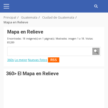
Skip
to
Primary
content
Menu
Principal
Guatemala
Ciudad de Guatemala
Mapa en Relieve
Mapa en Relieve
Encontradas: 18 imágene(s) on 1 página(s). Mostrados: imagen 1 a 18. Visitas:
85289
360s
Lo mejor
Nuevas fotos
RSS
360> El Mapa en Relieve