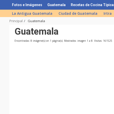
Skip
Fotos e Imágenes
Guatemala
Recetas de Cocina Típica
to
La Antigua Guatemala
Ciudad de Guatemala
Irtra
content
Principal
Guatemala
Guatemala
Encontradas: 8 imágene(s) on 1 página(s). Mostrados: imagen 1 a 8. Visitas: 161525