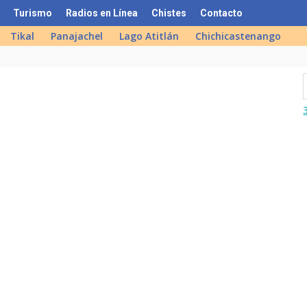
Turismo
Radios en Línea
Chistes
Contacto
Tikal
Panajachel
Lago Atitlán
Chichicastenango