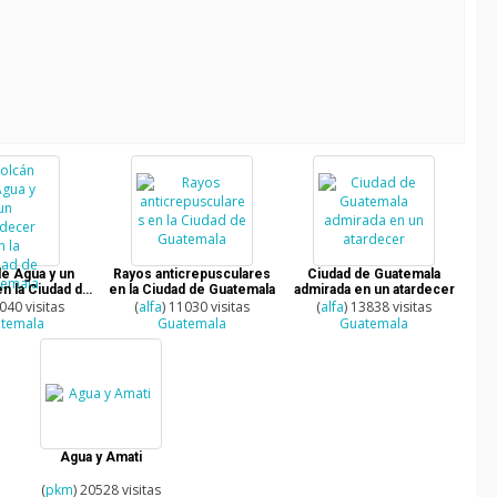
e Agua y un
Rayos anticrepusculares
Ciudad de Guatemala
en la Ciudad de
en la Ciudad de Guatemala
admirada en un atardecer
temala
9040 visitas
(
alfa
) 11030 visitas
(
alfa
) 13838 visitas
temala
Guatemala
Guatemala
Agua y Amati
(
pkm
) 20528 visitas