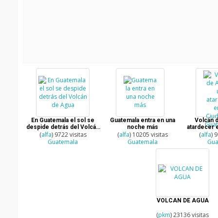
En Guatemala el sol se
Guatemala entra en una
Volcán d
despide detrás del Volcán
noche más
atardecer 
(
alfa
de Agua
) 9722 visitas
(
alfa
) 10205 visitas
(
alfa
Gua
) 
Guatemala
Guatemala
Gua
VOLCAN DE AGUA
(
pkm
) 23136 visitas