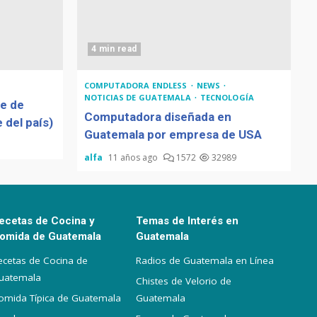
4 min read
COMPUTADORA ENDLESS
NEWS
NOTICIAS DE GUATEMALA
TECNOLOGÍA
de de
Computadora diseñada en
 del país)
Guatemala por empresa de USA
alfa
11 años ago
1572
32989
ecetas de Cocina y
Temas de Interés en
omida de Guatemala
Guatemala
ecetas de Cocina de
Radios de Guatemala en Línea
uatemala
Chistes de Velorio de
omida Típica de Guatemala
Guatemala