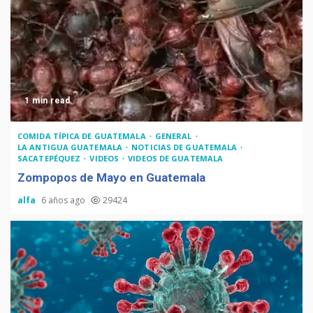
1 min read
COMIDA TÍPICA DE GUATEMALA
GENERAL
LA ANTIGUA GUATEMALA
NOTICIAS DE GUATEMALA
SACATEPÉQUEZ
VIDEOS
VIDEOS DE GUATEMALA
Zompopos de Mayo en Guatemala
alfa
6 años ago
29424