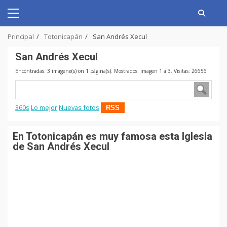
Skip
to
Primary
content
Menu
Principal
Totonicapán
San Andrés Xecul
San Andrés Xecul
Encontradas: 3 imágene(s) on 1 página(s). Mostrados: imagen 1 a 3. Visitas: 26656
360s
Lo mejor
Nuevas fotos
RSS
En Totonicapán es muy famosa esta Iglesia
de San Andrés Xecul