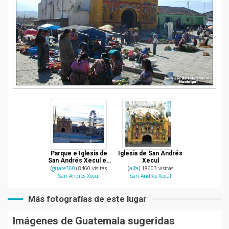
Parque e Iglesia de
Iglesia de San Andrés
San Andrés Xecul en
Xecul
Totonicapán
(
guate360
) 8460 visitas
(
alfa
) 18603 visitas
San Andrés Xecul
San Andrés Xecul
Más fotografías de este lugar
Imágenes de Guatemala sugeridas