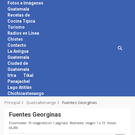
Skip
Fotos e Imágenes
to
Guatemala
content
Recetas de
Cocina Típica
Turismo
Radios en Línea
Chistes
Contacto
La Antigua
Guatemala
Ciudad de
Guatemala
Irtra
Tikal
Panajachel
Lago Atitlán
Chichicastenango
Principal
Quetzaltenango
Fuentes Georginas
Fuentes Georginas
Encontradas: 19 imágene(s) on 1 página(s). Mostrados: imagen 1 a 19. Visitas:
66286