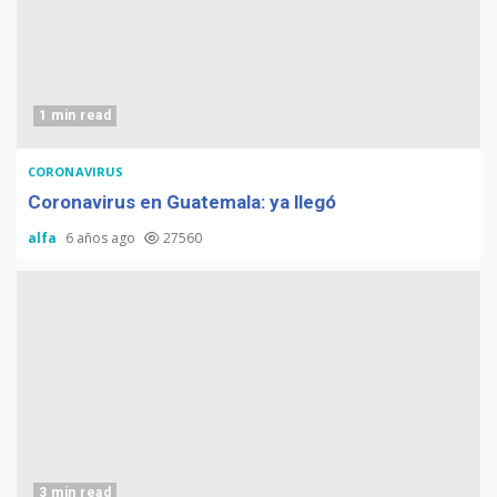
1 min read
CORONAVIRUS
Coronavirus en Guatemala: ya llegó
alfa
6 años ago
27560
3 min read