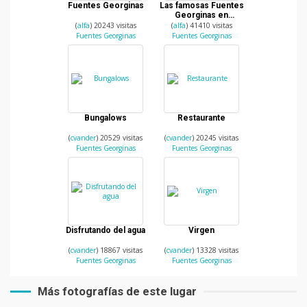
Fuentes Georginas
Las famosas Fuentes
Georginas en
Quetzaltenango
(
alfa
) 20243 visitas
(
alfa
) 41410 visitas
Fuentes Georginas
Fuentes Georginas
Bungalows
Restaurante
(
cvander
) 20529 visitas
(
cvander
) 20245 visitas
Fuentes Georginas
Fuentes Georginas
Disfrutando del agua
Virgen
(
cvander
) 18867 visitas
(
cvander
) 13328 visitas
Fuentes Georginas
Fuentes Georginas
Más fotografías de este lugar