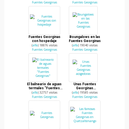
Fuentes Georginas
Fuentes Georginas
Fuentes Georginas
Boungalows en las
con hospedaje
Fuentes Georginas
(
alfa
) 18876 visitas
(
alfa
) 19040 visitas
Fuentes Georginas
Fuentes Georginas
El balneario de aguas
Unas Fuentes
termales "Fuentes
Georginas
Georginas"
acogedoras
(
alfa
) 32757 visitas
(
alfa
) 19585 visitas
Fuentes Georginas
Fuentes Georginas