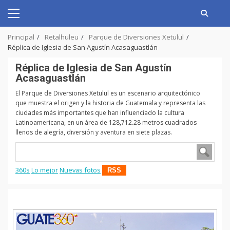
Skip
to
Primary
content
Menu
Principal
Retalhuleu
Parque de Diversiones Xetulul
Réplica de Iglesia de San Agustín Acasaguastlán
Réplica de Iglesia de San Agustín
Acasaguastlán
El Parque de Diversiones Xetulul es un escenario arquitectónico
que muestra el origen y la historia de Guatemala y representa las
ciudades más importantes que han influenciado la cultura
Latinoamericana, en un área de 128,712.28 metros cuadrados
llenos de alegría, diversión y aventura en siete plazas.
360s
Lo mejor
Nuevas fotos
RSS