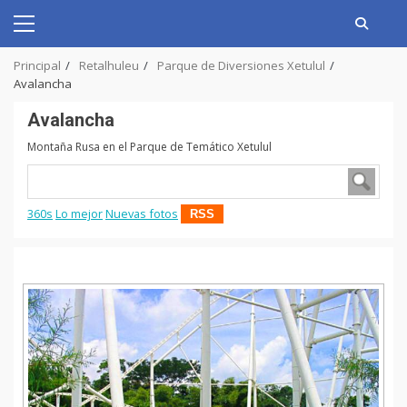
Skip
to
Primary
content
Menu
Principal
Retalhuleu
Parque de Diversiones Xetulul
Avalancha
Avalancha
Montaña Rusa en el Parque de Temático Xetulul
360s
Lo mejor
Nuevas fotos
RSS