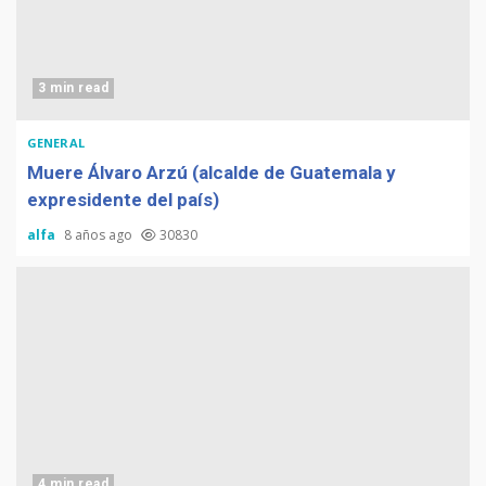
3 min read
GENERAL
Muere Álvaro Arzú (alcalde de Guatemala y
expresidente del país)
alfa
8 años ago
30830
4 min read