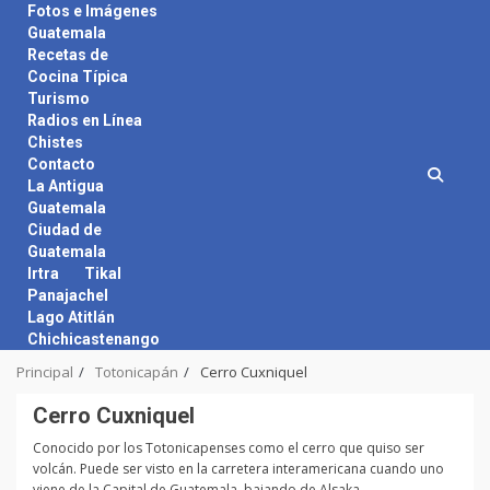
Skip
Fotos e Imágenes
to
Guatemala
content
Recetas de
Cocina Típica
Turismo
Radios en Línea
Chistes
Contacto
La Antigua
Guatemala
Ciudad de
Guatemala
Irtra
Tikal
Panajachel
Lago Atitlán
Chichicastenango
Principal
Totonicapán
Cerro Cuxniquel
Cerro Cuxniquel
Conocido por los Totonicapenses como el cerro que quiso ser
volcán. Puede ser visto en la carretera interamericana cuando uno
viene de la Capital de Guatemala, bajando de Alsaka.