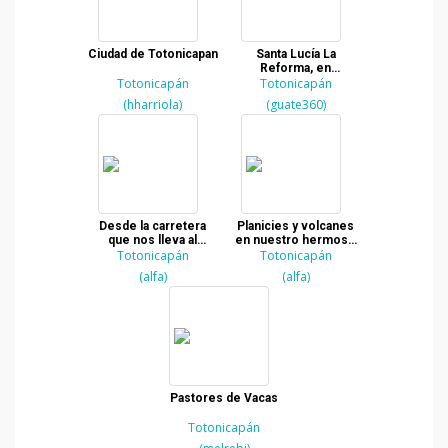
Ciudad de Totonicapan
Santa Lucía La
Reforma, en
Totonicapán
Totonicapán, ofrece
Totonicapán
hermosas vistas y
(hharriola)
(guate360)
paisajes
Desde la carretera
Planicies y volcanes
que nos lleva al
en nuestro hermoso
altiplano, los valles en
Totonicapán
Totonicapán
altiplano
Totonicapán
(alfa)
(alfa)
Pastores de Vacas
Totonicapán