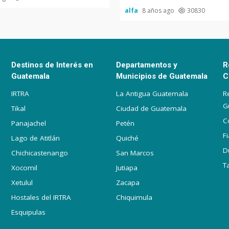
alfa
8 años ago
30830
Destinos de Interés en
Departamentos y
R
Guatemala
Municipios de Guatemala
C
IRTRA
La Antigua Guatemala
R
G
Tikal
Ciudad de Guatemala
C
Panajachel
Petén
F
Lago de Atitlán
Quiché
D
Chichicastenango
San Marcos
T
Xocomil
Jutiapa
Xetulul
Zacapa
Hostales del IRTRA
Chiquimula
Esquipulas