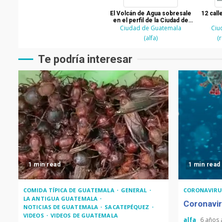
El Volcán de Agua sobresale
12 call
en el perfil de la Ciudad de
Ciudad de Guatemala
Guatemala
Ciu
(alfa)
(
Te podría interesar
1 min read
1 min read
COMIDA TÍPICA DE GUATEMALA
GENERAL
CORONAVIRU
LA ANTIGUA GUATEMALA
Coronavir
NOTICIAS DE GUATEMALA
SACATEPÉQUEZ
VIDEOS
VIDEOS DE GUATEMALA
alfa
6 años