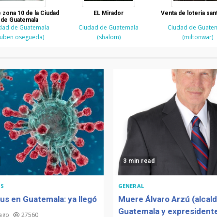
e zona 10 de la Ciudad
EL Mirador
Venta de loteria sant
de Guatemala
dad de Guatemala
Ciudad de Guatemala
Ciudad de Guate
ruben osegueda)
(shalom)
(miltonwar)
3 min read
S
GENERAL
us en Guatemala: ya llegó
Muere Álvaro Arzú (alcal
Guatemala y expresidente
 ago
27560