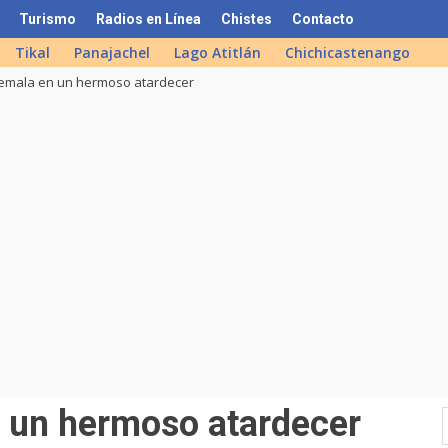
Turismo
Radios en Línea
Chistes
Contacto
Tikal
Panajachel
Lago Atitlán
Chichicastenango
emala en un hermoso atardecer
 un hermoso atardecer