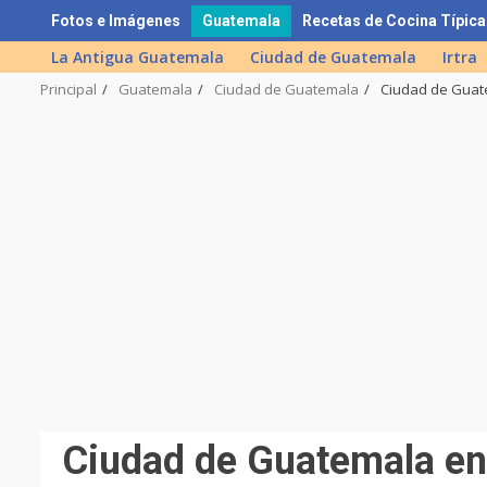
Skip
Fotos e Imágenes
Guatemala
Recetas de Cocina Típica
to
La Antigua Guatemala
Ciudad de Guatemala
Irtra
content
Principal
Guatemala
Ciudad de Guatemala
Ciudad de Guat
Ciudad de Guatemala en