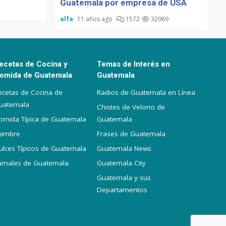
Guatemala por empresa de USA
alfa
11 años ago
1572
32989
ecetas de Cocina y
Temas de Interés en
omida de Guatemala
Guatemala
ecetas de Cocina de
Radios de Guatemala en Línea
uatemala
Chistes de Velorio de
omida Típica de Guatemala
Guatemala
iambre
Frases de Guatemala
ulces Típicos de Guatemala
Guatemala News
amales de Guatemala
Guatemala City
Guatemala y sus
Departamentos