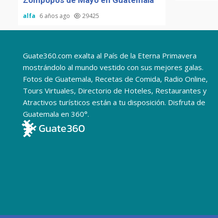
Zompopos de Mayo en Guatemala
alfa
6 años ago
29425
Guate360.com exalta al País de la Eterna Primavera
mostrándolo al mundo vestido con sus mejores galas.
Fotos de Guatemala, Recetas de Comida, Radio Online,
Tours Virtuales, Directorio de Hoteles, Restaurantes y
Atractivos turísticos están a tu disposición. Disfruta de
Guatemala en 360°.