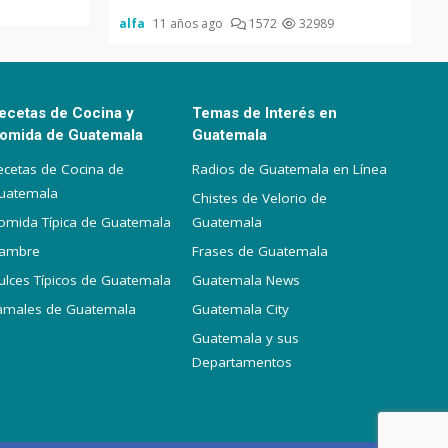
alfa
11 años ago
1572
32989
ecetas de Cocina y
Temas de Interés en
omida de Guatemala
Guatemala
ecetas de Cocina de
Radios de Guatemala en Línea
uatemala
Chistes de Velorio de
omida Típica de Guatemala
Guatemala
iambre
Frases de Guatemala
ulces Típicos de Guatemala
Guatemala News
amales de Guatemala
Guatemala City
Guatemala y sus
Departamentos