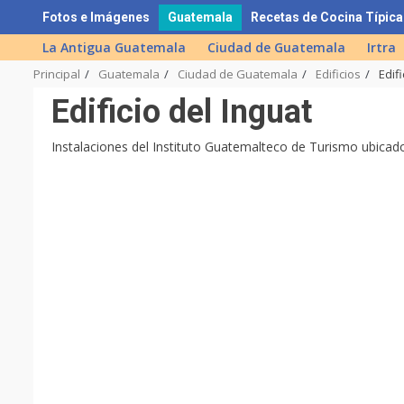
Skip
Fotos e Imágenes
Guatemala
Recetas de Cocina Típica
to
La Antigua Guatemala
Ciudad de Guatemala
Irtra
content
Principal
Guatemala
Ciudad de Guatemala
Edificios
Edifi
Edificio del Inguat
Instalaciones del Instituto Guatemalteco de Turismo ubicado