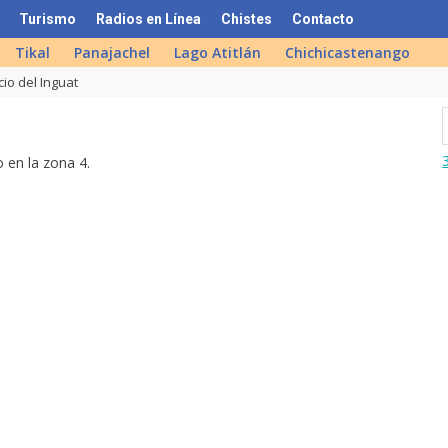
Turismo
Radios en Línea
Chistes
Contacto
Tikal
Panajachel
Lago Atitlán
Chichicastenango
cio del Inguat
 en la zona 4.