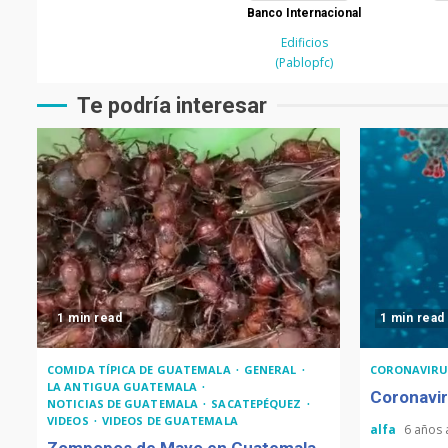
Banco Internacional
Edificios
(Pablopfc)
Te podría interesar
1 min read
1 min read
COMIDA TÍPICA DE GUATEMALA
GENERAL
CORONAVIRU
LA ANTIGUA GUATEMALA
Coronavir
NOTICIAS DE GUATEMALA
SACATEPÉQUEZ
VIDEOS
VIDEOS DE GUATEMALA
alfa
6 años