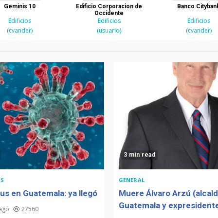
Geminis 10
Edificio Corporacion de
Banco Cityban
Occidente
Edificios
Edificios
Edificios
(cvander)
(usuario)
(cvander)
3 min read
S
GENERAL
us en Guatemala: ya llegó
Muere Álvaro Arzú (alcal
Guatemala y expresidente
 ago
27560