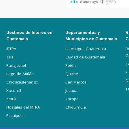
alfa
8 años ago
30830
Destinos de Interés en
Departamentos y
R
Guatemala
Municipios de Guatemala
C
IRTRA
La Antigua Guatemala
R
G
Tikal
Ciudad de Guatemala
C
Panajachel
Petén
F
Lago de Atitlán
Quiché
D
Chichicastenango
San Marcos
T
Xocomil
Jutiapa
Xetulul
Zacapa
Hostales del IRTRA
Chiquimula
Esquipulas