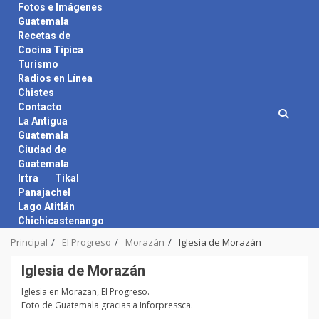
Skip
Fotos e Imágenes
to
Guatemala
content
Recetas de
Cocina Típica
Turismo
Radios en Línea
Chistes
Contacto
La Antigua
Guatemala
Ciudad de
Guatemala
Irtra
Tikal
Panajachel
Lago Atitlán
Chichicastenango
Principal
El Progreso
Morazán
Iglesia de Morazán
Iglesia de Morazán
Iglesia en Morazan, El Progreso.
Foto de Guatemala gracias a Inforpressca.