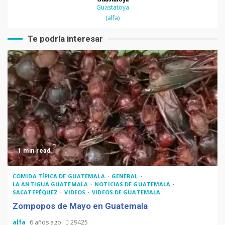
Guastatoya
(alfa)
Te podría interesar
1 min read
COMIDA TÍPICA DE GUATEMALA
GENERAL
LA ANTIGUA GUATEMALA
NOTICIAS DE GUATEMALA
SACATEPÉQUEZ
VIDEOS
VIDEOS DE GUATEMALA
Zompopos de Mayo en Guatemala
alfa
6 años ago
29425