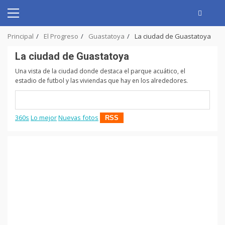
Skip
to
Primary
content
Menu
Principal
El Progreso
Guastatoya
La ciudad de Guastatoya
La ciudad de Guastatoya
Una vista de la ciudad donde destaca el parque acuático, el
estadio de futbol y las viviendas que hay en los alrededores.
360s
Lo mejor
Nuevas fotos
RSS