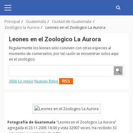
Skip
to
Primary
content
Menu
Principal
Guatemala
Ciudad de Guatemala
Zoológico la Aurora
Leones en el Zoologico La Aurora
Leones en el Zoologico La Aurora
Regularmente los leones solo conviven con otras especies al
momento de comerselos, por tal razón se encuentran solos aqui
en el zoologico.
360s
Lo mejor
Nuevas fotos
RSS
Fotografía de Guatemala
"Leones en el Zoologico La Aurora"
agregada el 23.11.2005 18:00 y vista 32907 veces. Ha recibido 33