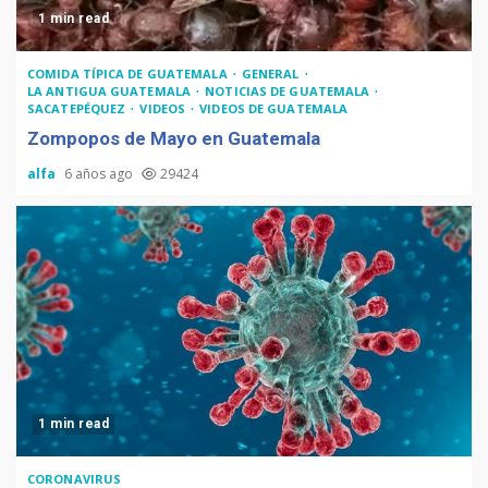
1 min read
COMIDA TÍPICA DE GUATEMALA
GENERAL
LA ANTIGUA GUATEMALA
NOTICIAS DE GUATEMALA
SACATEPÉQUEZ
VIDEOS
VIDEOS DE GUATEMALA
Zompopos de Mayo en Guatemala
alfa
6 años ago
29424
1 min read
CORONAVIRUS