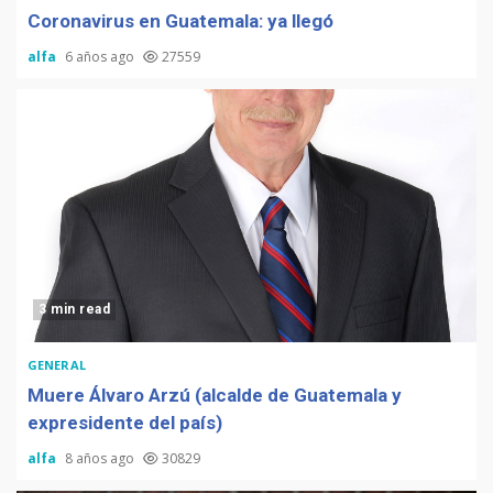
Coronavirus en Guatemala: ya llegó
alfa
6 años ago
27559
3 min read
GENERAL
Muere Álvaro Arzú (alcalde de Guatemala y
expresidente del país)
alfa
8 años ago
30829