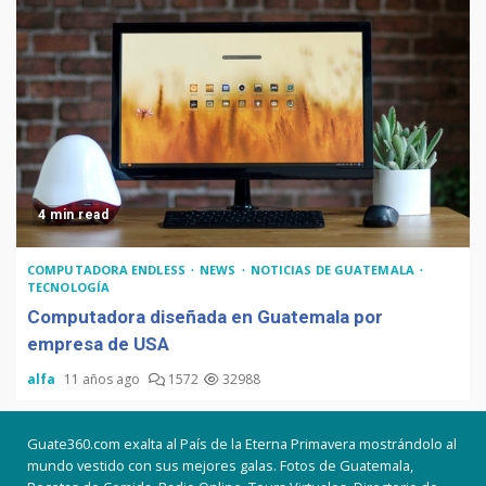
4 min read
COMPUTADORA ENDLESS
NEWS
NOTICIAS DE GUATEMALA
TECNOLOGÍA
Computadora diseñada en Guatemala por
empresa de USA
alfa
11 años ago
1572
32988
Guate360.com exalta al País de la Eterna Primavera mostrándolo al
mundo vestido con sus mejores galas. Fotos de Guatemala,