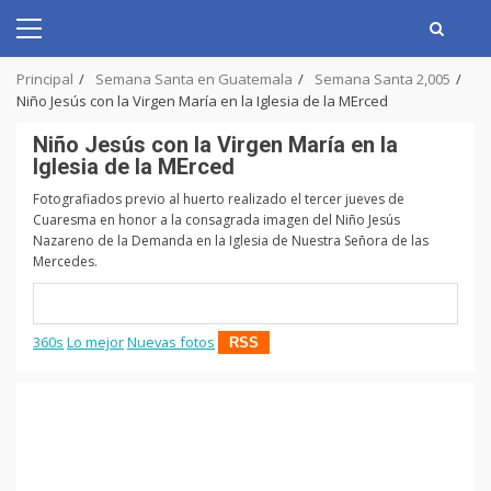
Skip
to
Primary
content
Menu
Principal
Semana Santa en Guatemala
Semana Santa 2,005
Niño Jesús con la Virgen María en la Iglesia de la MErced
Niño Jesús con la Virgen María en la
Iglesia de la MErced
Fotografiados previo al huerto realizado el tercer jueves de
Cuaresma en honor a la consagrada imagen del Niño Jesús
Nazareno de la Demanda en la Iglesia de Nuestra Señora de las
Mercedes.
360s
Lo mejor
Nuevas fotos
RSS