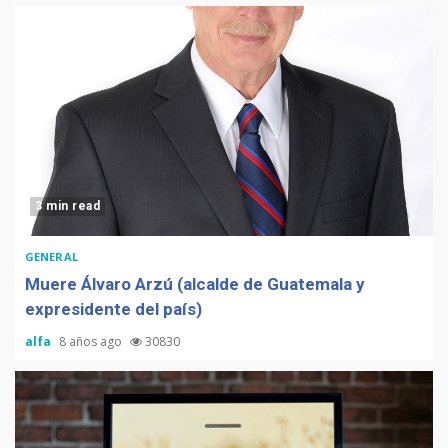
3 min read
GENERAL
Muere Álvaro Arzú (alcalde de Guatemala y
expresidente del país)
alfa
8 años ago
30830