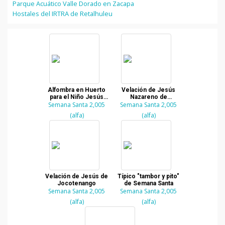
Parque Acuático Valle Dorado en Zacapa
Hostales del IRTRA de Retalhuleu
Alfombra en Huerto
Velación de Jesús
para el Niño Jesús
Nazareno de
Semana Santa 2,005
Nazareno de la
Semana Santa 2,005
Jocotenango
Demanda
(alfa)
(alfa)
Velación de Jesús de
Típico "tambor y pito"
Jocotenango
de Semana Santa
Semana Santa 2,005
Semana Santa 2,005
(alfa)
(alfa)