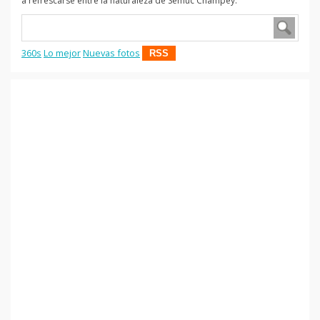
a refrescarse entre la naturaleza de Semuc Champey.
360s
Lo mejor
Nuevas fotos
RSS