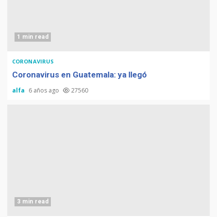
1 min read
CORONAVIRUS
Coronavirus en Guatemala: ya llegó
alfa
6 años ago
27560
3 min read