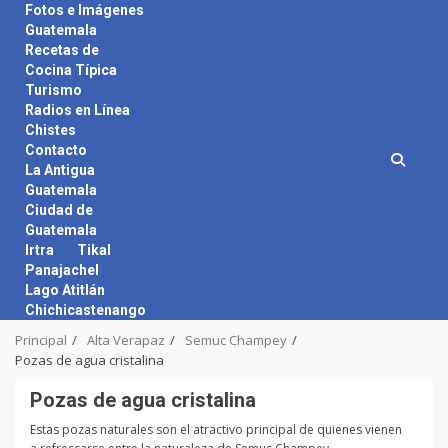
Skip
Fotos e Imágenes
to
Guatemala
content
Recetas de
Cocina Típica
Turismo
Radios en Línea
Chistes
Contacto
La Antigua
Guatemala
Ciudad de
Guatemala
Irtra
Tikal
Panajachel
Lago Atitlán
Chichicastenango
Principal
Alta Verapaz
Semuc Champey
Pozas de agua cristalina
Pozas de agua cristalina
Estas pozas naturales son el atractivo principal de quienes vienen