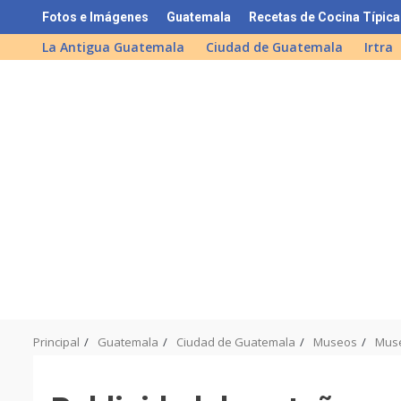
Skip
Fotos e Imágenes
Guatemala
Recetas de Cocina Típica
to
La Antigua Guatemala
Ciudad de Guatemala
Irtra
content
Principal
Guatemala
Ciudad de Guatemala
Museos
Muse