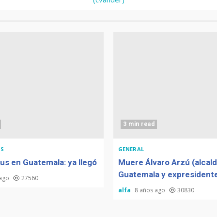
3 min read
S
GENERAL
us en Guatemala: ya llegó
Muere Álvaro Arzú (alcal
Guatemala y expresidente
 ago
27560
alfa
8 años ago
30830