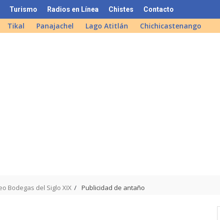
Turismo
Radios en Línea
Chistes
Contacto
Tikal
Panajachel
Lago Atitlán
Chichicastenango
o Bodegas del Siglo XIX
Publicidad de antaño