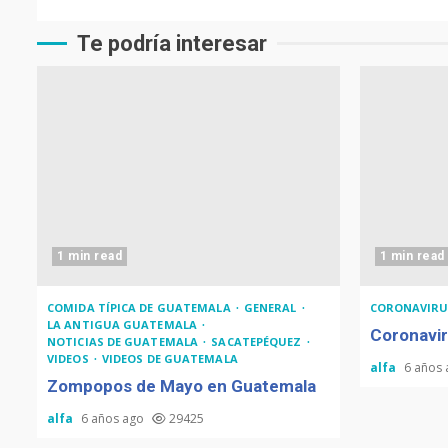
Te podría interesar
1 min read
1 min read
COMIDA TÍPICA DE GUATEMALA
GENERAL
CORONAVIRU
LA ANTIGUA GUATEMALA
Coronavir
NOTICIAS DE GUATEMALA
SACATEPÉQUEZ
VIDEOS
VIDEOS DE GUATEMALA
alfa
6 años
Zompopos de Mayo en Guatemala
alfa
6 años ago
29425