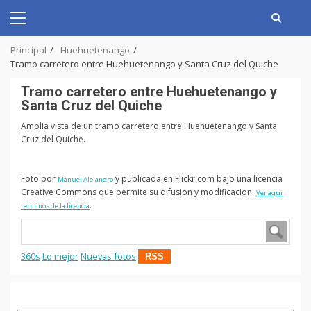
Skip
to
Primary
content
Menu
Principal
Huehuetenango
Tramo carretero entre Huehuetenango y Santa Cruz del Quiche
Tramo carretero entre Huehuetenango y
Santa Cruz del Quiche
Amplia vista de un tramo carretero entre Huehuetenango y Santa
Cruz del Quiche.
Foto por
y publicada en Flickr.com bajo una licencia
Manuel Alejandro
Creative Commons que permite su difusion y modificacion.
Ver aqui
.
terminos de la licencia
360s
Lo mejor
Nuevas fotos
RSS