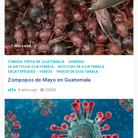
1 min read
COMIDA TÍPICA DE GUATEMALA
GENERAL
LA ANTIGUA GUATEMALA
NOTICIAS DE GUATEMALA
SACATEPÉQUEZ
VIDEOS
VIDEOS DE GUATEMALA
Zompopos de Mayo en Guatemala
alfa
6 años ago
29425