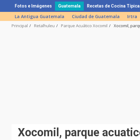
Skip
Fotos e Imágenes
Guatemala
Recetas de Cocina Típica
to
La Antigua Guatemala
Ciudad de Guatemala
Irtra
content
Principal
Retalhuleu
Parque Acuático Xocomil
Xocomil, parq
Xocomil, parque acuatic