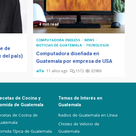
4 min read
COMPUTADORA ENDLESS
NEWS
NOTICIAS DE GUATEMALA
TECNOLOGÍA
de de
Computadora diseñada en
 del país)
Guatemala por empresa de USA
alfa
11 años ago
1572
32989
ecetas de Cocina y
Temas de Interés en
omida de Guatemala
Guatemala
ecetas de Cocina de
Radios de Guatemala en Línea
uatemala
Chistes de Velorio de
omida Típica de Guatemala
Guatemala