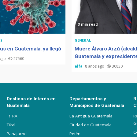
3 min read
S
GENERAL
us en Guatemala: ya llegó
Muere Álvaro Arzú (alcal
Guatemala y expresidente
 ago
27560
alfa
8 años ago
30830
Destinos de Interés en
Departamentos y
R
Guatemala
Municipios de Guatemala
C
IRTRA
La Antigua Guatemala
R
G
Tikal
Ciudad de Guatemala
C
Panajachel
Petén