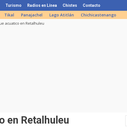
Turismo
Radios en Línea
Chistes
Contacto
Tikal
Panajachel
Lago Atitlán
Chichicastenango
ue acuatico en Retalhuleu
o en Retalhuleu