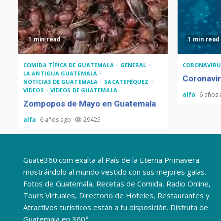
1 min read
1 min read
COMIDA TÍPICA DE GUATEMALA
GENERAL
CORONAVIRU
LA ANTIGUA GUATEMALA
Coronavir
NOTICIAS DE GUATEMALA
SACATEPÉQUEZ
VIDEOS
VIDEOS DE GUATEMALA
alfa
6 años
Zompopos de Mayo en Guatemala
alfa
6 años ago
29425
Guate360.com exalta al País de la Eterna Primavera
mostrándolo al mundo vestido con sus mejores galas.
Fotos de Guatemala, Recetas de Comida, Radio Online,
Tours Virtuales, Directorio de Hoteles, Restaurantes y
Atractivos turísticos están a tu disposición. Disfruta de
Guatemala en 360°.