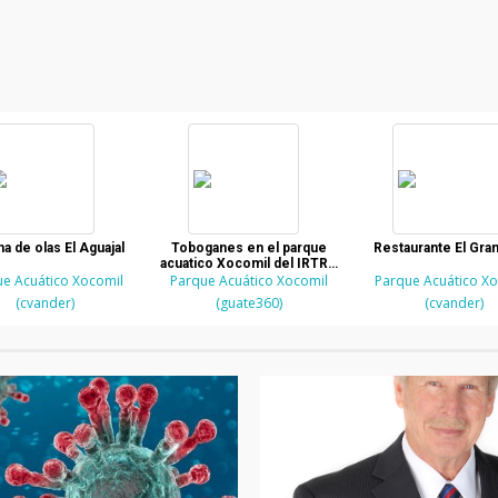
na de olas El Aguajal
Toboganes en el parque
Restaurante El Gra
acuatico Xocomil del IRTRA
e Acuático Xocomil
Parque Acuático Xocomil
en Retalhuleu
Parque Acuático X
(cvander)
(guate360)
(cvander)