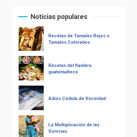
Muere Álvaro Arzú (alcalde
El Chocolate Maya en el
de Guatemala y expresidente
paladar del mundo
del país)
Noticias populares
Computadora diseñada en
Recetas de Tamales Rojos o
Guatemala por empresa de
Tamales Colorados
USA
Duolingo la App más
Recetas del fiambre
descargada para educación
guatemalteco
Adiós Cédula de Vecindad
La Multiplicación de las
Sonrisas