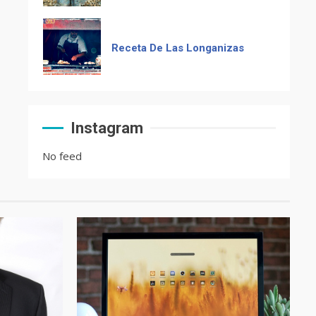
Receta De Las Longanizas
Frases guatemaltecas
Instagram
No feed
El Chocolate Maya en el
paladar del mundo
Recetas de Tamales Rojos o
Tamales Colorados
Recetas del fiambre