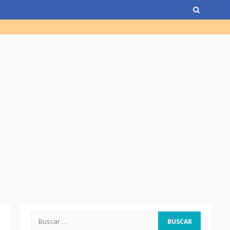
de Guatemala y expresidente
del país)
Computadora diseñada en
Guatemala por empresa de
USA
Duolingo la App más
descargada para educación
Tenor guatemalteco gana
concurso de Plácido Domingo
Chapinismos sobre animales
Buscar: