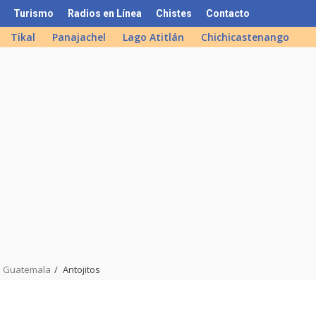
Turismo
Radios en Línea
Chistes
Contacto
Tikal
Panajachel
Lago Atitlán
Chichicastenango
de Guatemala
Antojitos