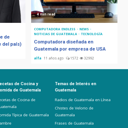
guatemalteco
4 min read
COMPUTADORA ENDLESS
NEWS
Adiós Cédula de Vecindad
NOTICIAS DE GUATEMALA
TECNOLOGÍA
de de
Computadora diseñada en
 del país)
Guatemala por empresa de USA
La Multiplicación de las
alfa
11 años ago
1572
32992
Sonrisas
ecetas de Cocina y
Temas de Interés en
omida de Guatemala
Guatemala
ecetas de Cocina de
Radios de Guatemala en Línea
uatemala
Chistes de Velorio de
omida Típica de Guatemala
Guatemala
iambre
Frases de Guatemala