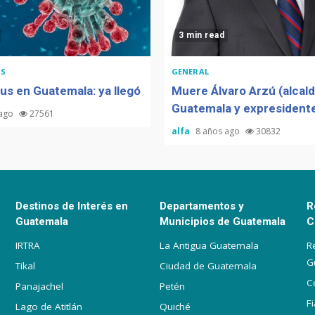
3 min read
S
GENERAL
us en Guatemala: ya llegó
Muere Álvaro Arzú (alcal
Guatemala y expresidente
 ago
27561
alfa
8 años ago
30832
Destinos de Interés en
Departamentos y
R
Guatemala
Municipios de Guatemala
C
IRTRA
La Antigua Guatemala
R
G
Tikal
Ciudad de Guatemala
C
Panajachel
Petén
F
Lago de Atitlán
Quiché