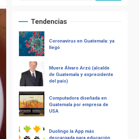
Zompopos de Mayo en
Guatemala
Tendencias
Coronavirus en Guatemala: ya
llegó
Muere Álvaro Arzú (alcalde
de Guatemala y expresidente
del país)
Computadora diseñada en
Guatemala por empresa de
USA
Duolingo la App más
Recetas del fiambre
descargada para educación