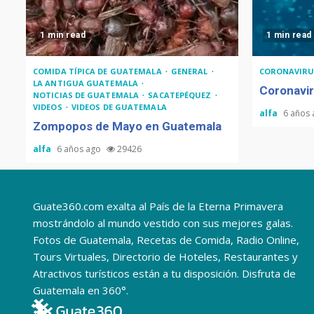
1 min read
1 min read
COMIDA TÍPICA DE GUATEMALA
GENERAL
CORONAVIRU
LA ANTIGUA GUATEMALA
Coronavir
NOTICIAS DE GUATEMALA
SACATEPÉQUEZ
VIDEOS
VIDEOS DE GUATEMALA
alfa
6 años
Zompopos de Mayo en Guatemala
alfa
6 años ago
29426
Guate360.com exalta al País de la Eterna Primavera
mostrándolo al mundo vestido con sus mejores galas.
Fotos de Guatemala, Recetas de Comida, Radio Online,
Tours Virtuales, Directorio de Hoteles, Restaurantes y
Atractivos turísticos están a tu disposición. Disfruta de
Guatemala en 360°.