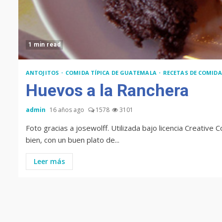
1 min read
ANTOJITOS
COMIDA TÍPICA DE GUATEMALA
RECETAS DE COMIDA
Huevos a la Ranchera
admin
16 años ago
1578
3101
Foto gracias a josewolff. Utilizada bajo licencia Creativ
bien, con un buen plato de...
Leer más