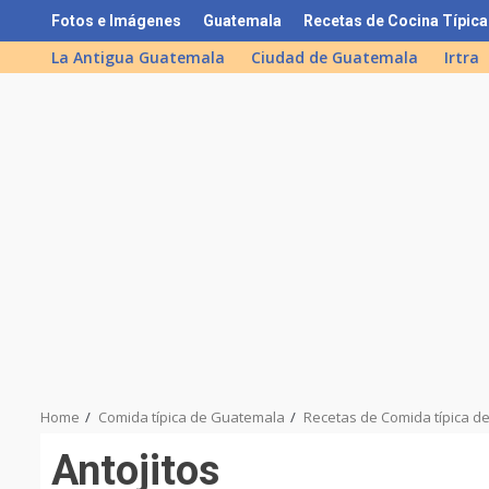
Skip
Fotos e Imágenes
Guatemala
Recetas de Cocina Típica
to
La Antigua Guatemala
Ciudad de Guatemala
Irtra
content
Home
Comida típica de Guatemala
Recetas de Comida típica 
Antojitos