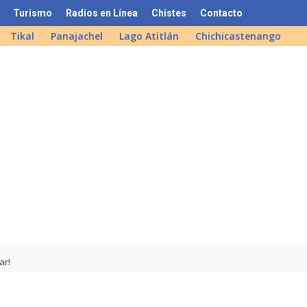
Turismo
Radios en Línea
Chistes
Contacto
Tikal
Panajachel
Lago Atitlán
Chichicastenango
ar!