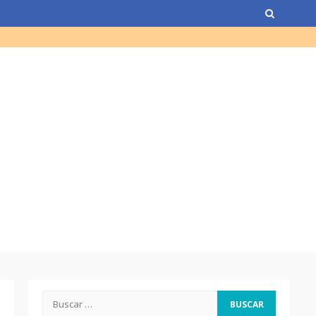
de Guatemala y expresidente
del país)
Computadora diseñada en
Guatemala por empresa de
USA
Duolingo la App más
descargada para educación
Tenor guatemalteco gana
concurso de Plácido Domingo
Chapinismos sobre animales
Buscar: