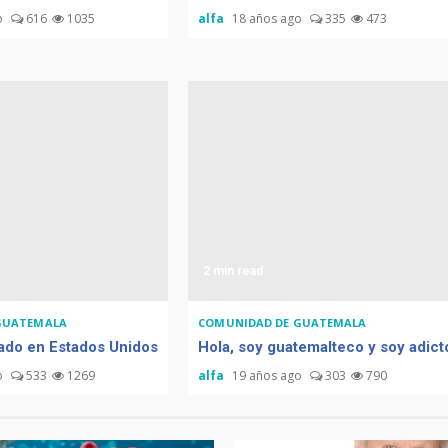
o
616
1035
alfa
18 años ago
335
473
2 min read
GUATEMALA
COMUNIDAD DE GUATEMALA
ado en Estados Unidos
Hola, soy guatemalteco y soy adict
o
533
1269
alfa
19 años ago
303
790