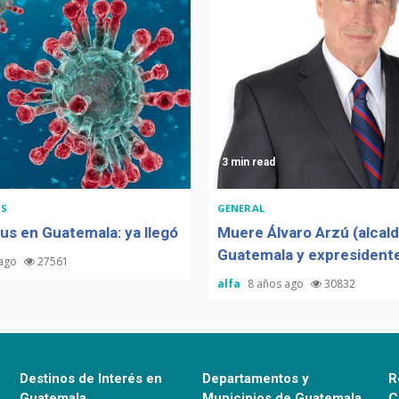
3 min read
S
GENERAL
us en Guatemala: ya llegó
Muere Álvaro Arzú (alcal
Guatemala y expresidente
 ago
27561
alfa
8 años ago
30832
Destinos de Interés en
Departamentos y
R
Guatemala
Municipios de Guatemala
C