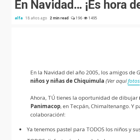
En Navidad… ¡Es hora de
alfa
18 años ago
196
1495
2 min read
En la Navidad del año 2005, los amigos de
niños y niñas de Chiquimula
(Ver aquí
fotos
Ahora, TÚ tienes la oportunidad de dibujar
Panimacop
, en Tecpán, Chimaltenango. Y pa
colaboración!:
Ya tenemos pastel para TODOS los niños y su