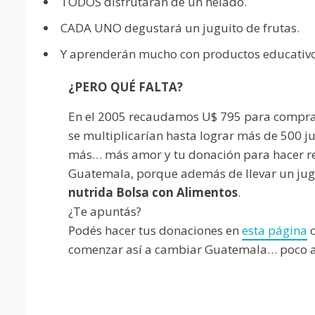
TODOS disfrutarán de un helado.
CADA UNO degustará un juguito de frutas.
Y aprenderán mucho con productos educativo
¿PERO QUÉ FALTA?
En el 2005 recaudamos U$ 795 para compra
se multiplicarían hasta lograr más de 500 j
más… más amor y tu donación para hacer re
Guatemala, porque además de llevar un jug
nutrida Bolsa con Alimentos
.
¿Te apuntás?
Podés hacer tus donaciones en
esta página
c
comenzar así a cambiar Guatemala… poco a