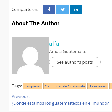
Comparte en:
About The Author
alfa
Amo a Guatemala.
See author's posts
Tags:
Campañas
Comunidad de Guatemala
donaciones
Previous:
Continue
¿Dónde estamos los guatemaltecos en el mundo?
Reading