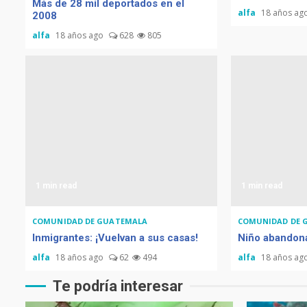
Más de 28 mil deportados en el
alfa
18 años ag
2008
alfa
18 años ago
628
805
1 min read
1 min read
COMUNIDAD DE GUATEMALA
COMUNIDAD DE 
Inmigrantes: ¡Vuelvan a sus casas!
Niño abandon
alfa
18 años ago
62
494
alfa
18 años ag
Te podría interesar