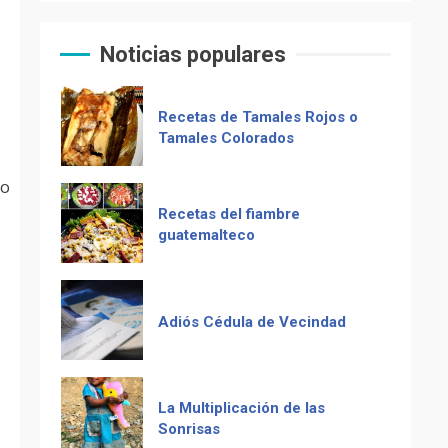
Muere Álvaro Arzú (alcalde
El Chocolate Maya en el
de Guatemala y expresidente
paladar del mundo
del país)
Noticias populares
Computadora diseñada en
Recetas de Tamales Rojos o
Guatemala por empresa de
Tamales Colorados
USA
po
Duolingo la App más
Recetas del fiambre
descargada para educación
guatemalteco
Adiós Cédula de Vecindad
La Multiplicación de las
Sonrisas