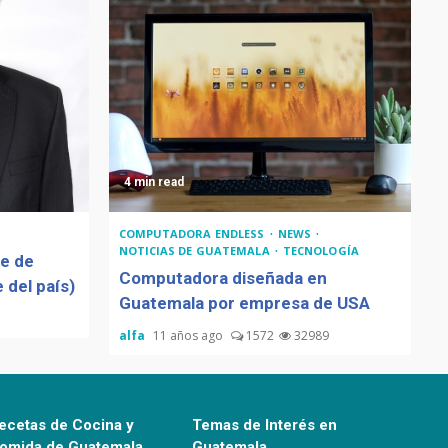
4 min read
COMPUTADORA ENDLESS
NEWS
NOTICIAS DE GUATEMALA
TECNOLOGÍA
de de
Computadora diseñada en
 del país)
Guatemala por empresa de USA
alfa
11 años ago
1572
32989
ecetas de Cocina y
Temas de Interés en
omida de Guatemala
Guatemala