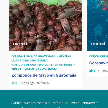
1 min read
1 min read
COMIDA TÍPICA DE GUATEMALA
GENERAL
CORONAVIRU
LA ANTIGUA GUATEMALA
Coronavir
NOTICIAS DE GUATEMALA
SACATEPÉQUEZ
VIDEOS
VIDEOS DE GUATEMALA
alfa
6 años
Zompopos de Mayo en Guatemala
alfa
6 años ago
29426
Guate360.com exalta al País de la Eterna Primavera