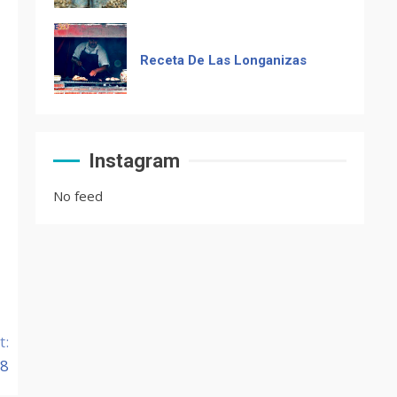
Receta De Las Longanizas
Frases guatemaltecas
Instagram
No feed
El Chocolate Maya en el
paladar del mundo
Recetas de Tamales Rojos o
Tamales Colorados
t:
08
Recetas del fiambre