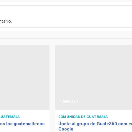
tario.
1 min read
GUATEMALA
COMUNIDAD DE GUATEMALA
os los guatemaltecos
Únete al grupo de Guate360.com e
Google