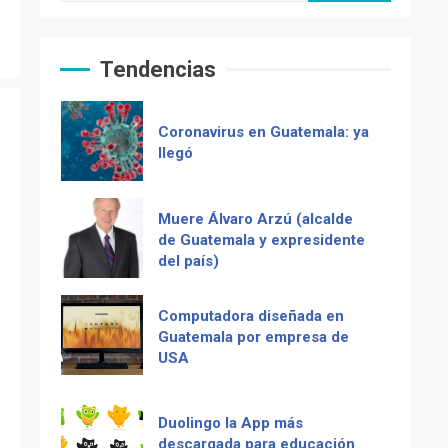
Zompopos de Mayo en
Guatemala
Tendencias
Coronavirus en Guatemala: ya
llegó
Muere Álvaro Arzú (alcalde
de Guatemala y expresidente
del país)
Computadora diseñada en
Guatemala por empresa de
USA
Duolingo la App más
Recetas del fiambre
descargada para educación