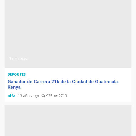
1 min read
DEPORTES
Ganador de Carrera 21k de la Ciudad de Guatemala:
Kenya
alfa
13 años ago
935
2713