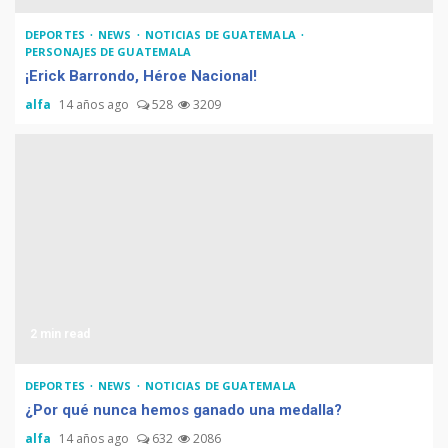
DEPORTES
NEWS
NOTICIAS DE GUATEMALA
PERSONAJES DE GUATEMALA
¡Erick Barrondo, Héroe Nacional!
alfa
14 años ago
528
3209
2 min read
DEPORTES
NEWS
NOTICIAS DE GUATEMALA
Muere Álvaro Arzú (alcalde
¿Por qué nunca hemos ganado una medalla?
de Guatemala y expresidente
del país)
alfa
14 años ago
632
2086