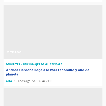
Computadora diseñada en
Guatemala por empresa de
USA
Duolingo la App más
2 min read
descargada para educación
DEPORTES
PERSONAJES DE GUATEMALA
Andrea Cardona llega a lo más recóndito y alto del
planeta
Tenor guatemalteco gana
alfa
15 años ago
386
2333
concurso de Plácido Domingo