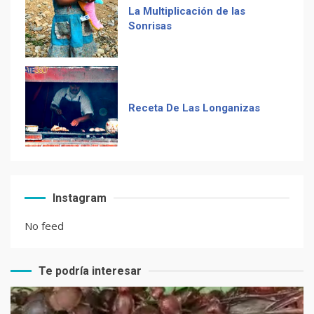
Receta De Las Longanizas
Frases guatemaltecas
El Chocolate Maya en el
Instagram
paladar del mundo
No feed
Te podría interesar
Recetas de Tamales Rojos o
Tamales Colorados