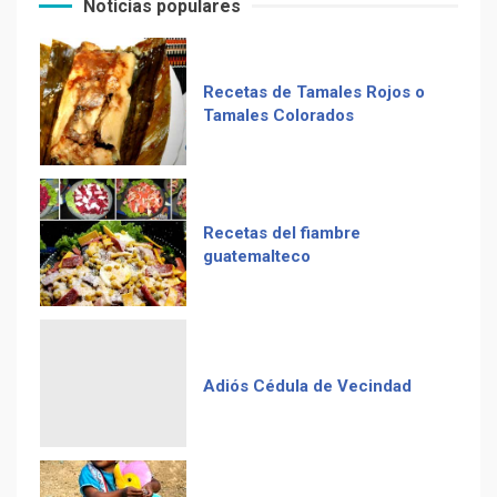
Noticias populares
Computadora diseñada en
Guatemala por empresa de
Recetas del fiambre
USA
guatemalteco
Duolingo la App más
descargada para educación
Adiós Cédula de Vecindad
La Multiplicación de las
Sonrisas