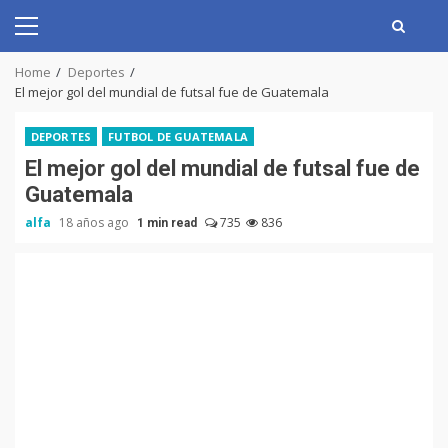
Skip
to
Primary
content
Menu
Home
Deportes
El mejor gol del mundial de futsal fue de Guatemala
DEPORTES
FUTBOL DE GUATEMALA
El mejor gol del mundial de futsal fue de
Guatemala
alfa
18 años ago
735
836
1 min read