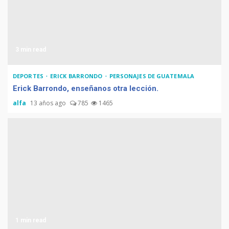
3 min read
DEPORTES
ERICK BARRONDO
PERSONAJES DE GUATEMALA
Erick Barrondo, enseñanos otra lección.
alfa
13 años ago
785
1465
1 min read