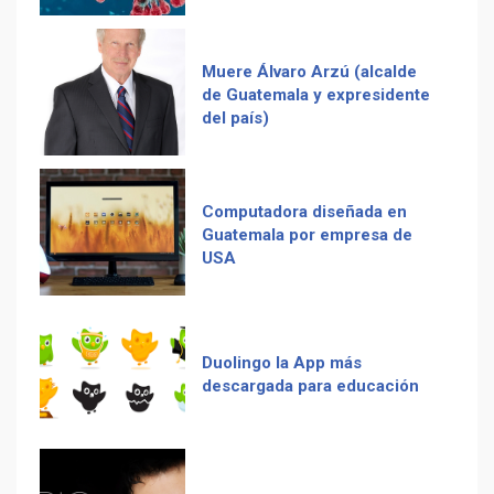
Computadora diseñada en
Guatemala por empresa de
Recetas del fiambre
USA
guatemalteco
Duolingo la App más
descargada para educación
Adiós Cédula de Vecindad
Tenor guatemalteco gana
La Multiplicación de las
concurso de Plácido Domingo
Sonrisas