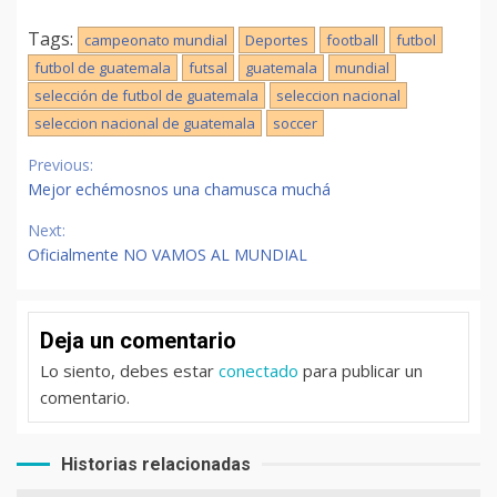
Tags:
campeonato mundial
Deportes
football
futbol
futbol de guatemala
futsal
guatemala
mundial
selección de futbol de guatemala
seleccion nacional
seleccion nacional de guatemala
soccer
Continue
Previous:
Reading
Mejor echémosnos una chamusca muchá
Next:
Oficialmente NO VAMOS AL MUNDIAL
Deja un comentario
Lo siento, debes estar
conectado
para publicar un
comentario.
Historias relacionadas