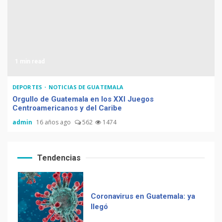
Chapinismos sobre animales
1 min read
Zompopos de Mayo en
Guatemala
DEPORTES
NOTICIAS DE GUATEMALA
Orgullo de Guatemala en los XXI Juegos
Centroamericanos y del Caribe
admin
16 años ago
562
1474
Coronavirus en Guatemala: ya
llegó
Tendencias
Muere Álvaro Arzú (alcalde
de Guatemala y expresidente
del país)