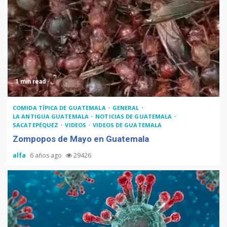
Recetas del fiambre
guatemalteco
1 min read
Adiós Cédula de Vecindad
COMIDA TÍPICA DE GUATEMALA
GENERAL
LA ANTIGUA GUATEMALA
NOTICIAS DE GUATEMALA
SACATEPÉQUEZ
VIDEOS
VIDEOS DE GUATEMALA
Zompopos de Mayo en Guatemala
alfa
6 años ago
29426
La Multiplicación de las
Sonrisas