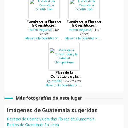
Fuente de la Plaza de
Fuente de la Plaza de
la Constitución
la Constitución
(
ruben osegueda
) 9188
(
ruben osegueda
) 9110
visitas
visitas
Plaza de la Constitución (Parque Central)
Plaza de la Constitución (Parque Central)
Plaza de la
Constitucion y la
Catedral
(
guate360
) 15522 visitas
Metropolitana
Plaza de la Constitución (Parque Central)
Más fotografías de este lugar
Imágenes de Guatemala sugeridas
Recetas de Cocina y Comidas Típicas de Guatemala
Radios de Guatemala En Línea