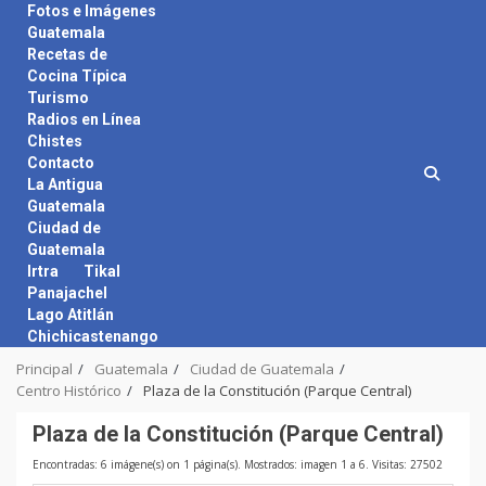
Skip
Fotos e Imágenes
to
Guatemala
content
Recetas de
Cocina Típica
Turismo
Radios en Línea
Chistes
Contacto
La Antigua
Guatemala
Ciudad de
Guatemala
Irtra
Tikal
Panajachel
Lago Atitlán
Chichicastenango
Principal
Guatemala
Ciudad de Guatemala
Centro Histórico
Plaza de la Constitución (Parque Central)
Plaza de la Constitución (Parque Central)
Encontradas: 6 imágene(s) on 1 página(s). Mostrados: imagen 1 a 6. Visitas: 27502