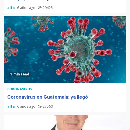
alfa
6 años ago
29425
1 min read
CORONAVIRUS
Coronavirus en Guatemala: ya llegó
alfa
6 años ago
27560