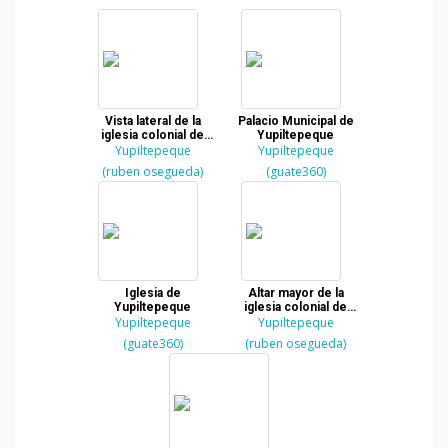
Vista lateral de la
Palacio Municipal de
iglesia colonial de
Yupiltepeque
Yupiltepeque, en
Yupiltepeque
Yupiltepeque
Jutiapa
(ruben osegueda)
(guate360)
Iglesia de
Altar mayor de la
Yupiltepeque
iglesia colonial de
Yupiltepeque
Yupiltepeque, en
Yupiltepeque
Jutiapa
(guate360)
(ruben osegueda)