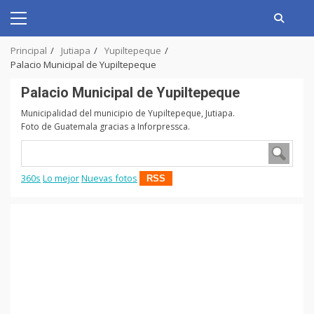
Skip
to
Primary
content
Menu
Principal
Jutiapa
Yupiltepeque
Palacio Municipal de Yupiltepeque
Palacio Municipal de Yupiltepeque
Municipalidad del municipio de Yupiltepeque, Jutiapa.
Foto de Guatemala gracias a Inforpressca.
360s
Lo mejor
Nuevas fotos
RSS