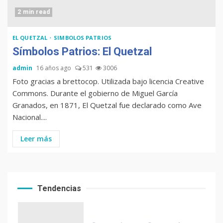
2 min read
EL QUETZAL
SIMBOLOS PATRIOS
Chapinismos sobre animales
Símbolos Patrios: El Quetzal
admin
16 años ago
531
3006
Foto gracias a brettocop. Utilizada bajo licencia Creative
Commons. Durante el gobierno de Miguel García
Zompopos de Mayo en
Granados, en 1871, El Quetzal fue declarado como Ave
Guatemala
Nacional....
Leer más
Coronavirus en Guatemala: ya
llegó
Tendencias
Muere Álvaro Arzú (alcalde