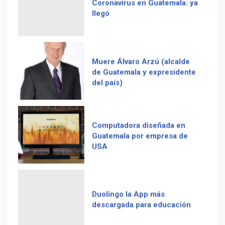
de Guatemala y expresidente
del país)
Computadora diseñada en
Guatemala por empresa de
Recetas del fiambre
USA
guatemalteco
Duolingo la App más
descargada para educación
Adiós Cédula de Vecindad
Tenor guatemalteco gana
La Multiplicación de las
concurso de Plácido Domingo
Sonrisas