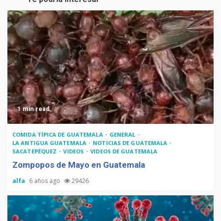
Recetas de Tamales Rojos o
Tamales Colorados
Recetas del fiambre
guatemalteco
1 min read
Adiós Cédula de Vecindad
COMIDA TÍPICA DE GUATEMALA
GENERAL
LA ANTIGUA GUATEMALA
NOTICIAS DE GUATEMALA
SACATEPÉQUEZ
VIDEOS
VIDEOS DE GUATEMALA
Zompopos de Mayo en Guatemala
alfa
6 años ago
29426
La Multiplicación de las
Sonrisas