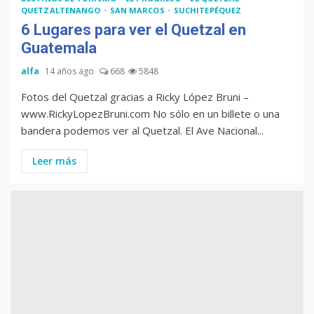
Muere Álvaro Arzú (alcalde
QUETZALTENANGO
SAN MARCOS
SUCHITEPÉQUEZ
de Guatemala y expresidente
6 Lugares para ver el Quetzal en
del país)
Guatemala
alfa
14 años ago
668
5848
Computadora diseñada en
Fotos del Quetzal gracias a Ricky López Bruni –
Guatemala por empresa de
www.RickyLopezBruni.com No sólo en un billete o una
USA
bandera podemos ver al Quetzal. El Ave Nacional...
Leer más
Duolingo la App más
descargada para educación
Tenor guatemalteco gana
concurso de Plácido Domingo