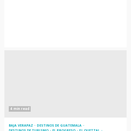
4 min read
BAJA VERAPAZ
DESTINOS DE GUATEMALA
DESTINOS DE TURISMO
EL PROGRESO
EL QUETZAL