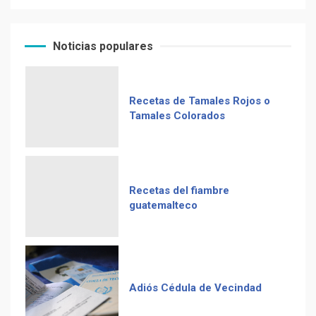
de Guatemala y expresidente
Recetas de Tamales Rojos o
del país)
Tamales Colorados
Noticias populares
Computadora diseñada en
Guatemala por empresa de
Recetas del fiambre
USA
guatemalteco
Duolingo la App más
descargada para educación
Adiós Cédula de Vecindad
La Multiplicación de las
Sonrisas