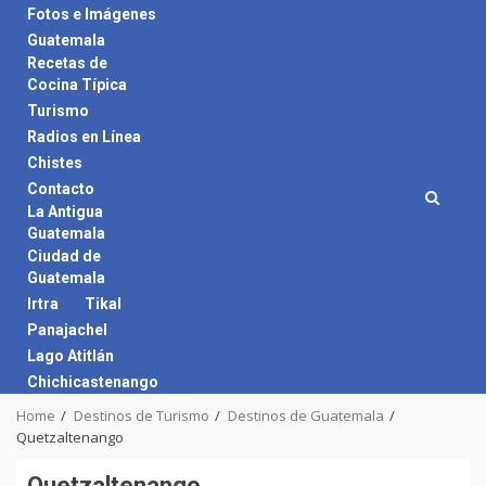
Skip
Fotos e Imágenes
to
Guatemala
content
Recetas de
Cocina Típica
Turismo
Radios en Línea
Chistes
Contacto
La Antigua
Guatemala
Ciudad de
Guatemala
Irtra
Tikal
Panajachel
Lago Atitlán
Chichicastenango
Home
Destinos de Turismo
Destinos de Guatemala
Quetzaltenango
Quetzaltenango