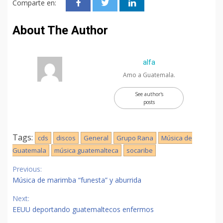
Comparte en:
About The Author
alfa
Amo a Guatemala.
See author's
posts
Tags:
cds
discos
General
Grupo Rana
Música de
Guatemala
música guatemalteca
socaribe
Continue
Previous:
Reading
Música de marimba “funesta” y aburrida
Next:
EEUU deportando guatemaltecos enfermos