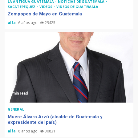
LA ANTIGUA GUATEMALA
NOTICIAS DE GUATEMALA
SACATEPÉQUEZ
VIDEOS
VIDEOS DE GUATEMALA
Zompopos de Mayo en Guatemala
alfa
6 años ago
29425
3 min read
GENERAL
Muere Álvaro Arzú (alcalde de Guatemala y
expresidente del país)
alfa
8 años ago
30831