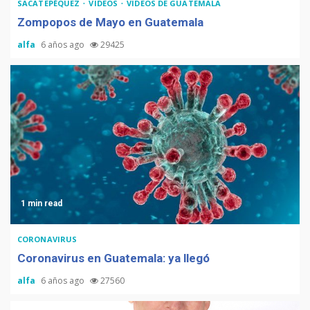
SACATEPÉQUEZ
VIDEOS
VIDEOS DE GUATEMALA
Zompopos de Mayo en Guatemala
alfa
6 años ago
29425
La Multiplicación de las
Sonrisas
1 min read
CORONAVIRUS
Coronavirus en Guatemala: ya llegó
alfa
6 años ago
27560