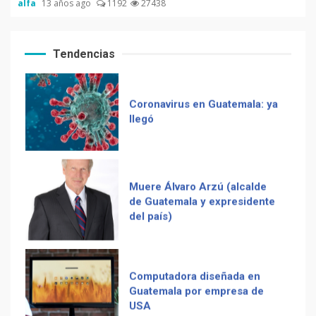
alfa
13 años ago
1192
27438
Coronavirus en Guatemala: ya
llegó
Tendencias
Muere Álvaro Arzú (alcalde
de Guatemala y expresidente
del país)
Computadora diseñada en
Guatemala por empresa de
Recetas del fiambre
USA
guatemalteco
Duolingo la App más
descargada para educación
Adiós Cédula de Vecindad