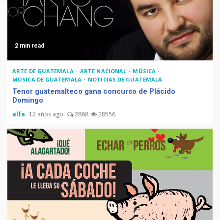
2 min read
ARTE DE GUATEMALA
ARTE NACIONAL
MÚSICA
Muere Álvaro Arzú (alcalde
MÚSICA DE GUATEMALA
NOTICIAS DE GUATEMALA
de Guatemala y expresidente
Tenor guatemalteco gana concurso de Plácido
del país)
Domingo
alfa
12 años ago
2868
28556
Computadora diseñada en
Guatemala por empresa de
USA
Duolingo la App más
descargada para educación