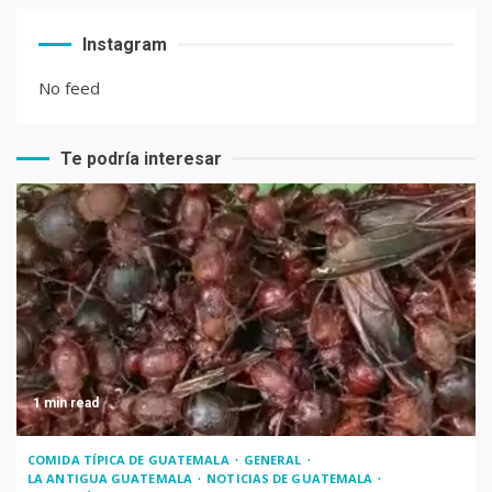
El Chocolate Maya en el
Instagram
paladar del mundo
No feed
Te podría interesar
Recetas de Tamales Rojos o
Tamales Colorados
Recetas del fiambre
guatemalteco
1 min read
Adiós Cédula de Vecindad
COMIDA TÍPICA DE GUATEMALA
GENERAL
LA ANTIGUA GUATEMALA
NOTICIAS DE GUATEMALA