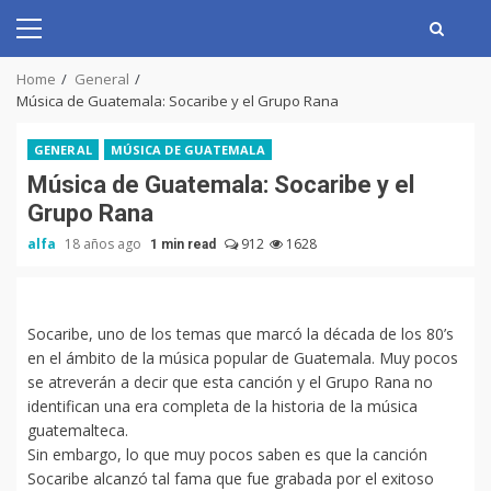
Skip
to
Primary
content
Menu
Home
General
Música de Guatemala: Socaribe y el Grupo Rana
GENERAL
MÚSICA DE GUATEMALA
Música de Guatemala: Socaribe y el
Grupo Rana
alfa
18 años ago
912
1628
1 min read
Socaribe, uno de los temas que marcó la década de los 80’s
en el ámbito de la música popular de Guatemala. Muy pocos
se atreverán a decir que esta canción y el Grupo Rana no
identifican una era completa de la historia de la música
guatemalteca.
Sin embargo, lo que muy pocos saben es que la canción
Socaribe alcanzó tal fama que fue grabada por el exitoso