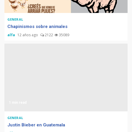
3 min read
GENERAL
Chapinismos sobre animales
Tenor guatemalteco gana
concurso de Plácido Domingo
alfa
12 años ago
2122
35089
Chapinismos sobre animales
Zompopos de Mayo en
1 min read
Guatemala
GENERAL
Justin Bieber en Guatemala