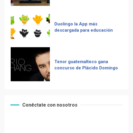
Tenor guatemalteco gana
La Multiplicación de las
concurso de Plácido Domingo
Sonrisas
Chapinismos sobre animales
Receta De Las Longanizas
Zompopos de Mayo en
Conéctate con nosotros
Guatemala
Frases guatemaltecas