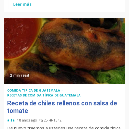
Leer más
2 min read
COMIDA TÍPICA DE GUATEMALA
RECETAS DE COMIDA TÍPICA DE GUATEMALA
Receta de chiles rellenos con salsa de
tomate
alfa
18 años ago
25
1342
De nuevo traemos a ustedes una receta de comida típica