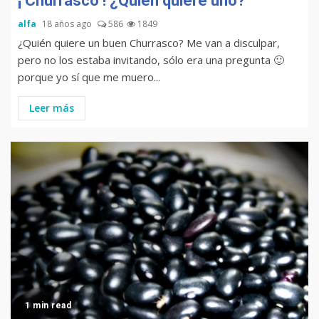
¡ Churrasco ! ¿Quién quiere uno?
alfa
18 años ago
586
1849
¿Quién quiere un buen Churrasco? Me van a disculpar,
pero no los estaba invitando, sólo era una pregunta 🙂
porque yo sí que me muero...
Leer más
1 min read