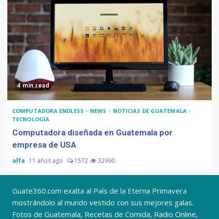
4 min read
COMPUTADORA ENDLESS
NEWS
NOTICIAS DE GUATEMALA
TECNOLOGÍA
Computadora diseñada en Guatemala por
empresa de USA
alfa
11 años ago
1572
32990
Guate360.com exalta al País de la Eterna Primavera
mostrándolo al mundo vestido con sus mejores galas.
Fotos de Guatemala, Recetas de Comida, Radio Online,