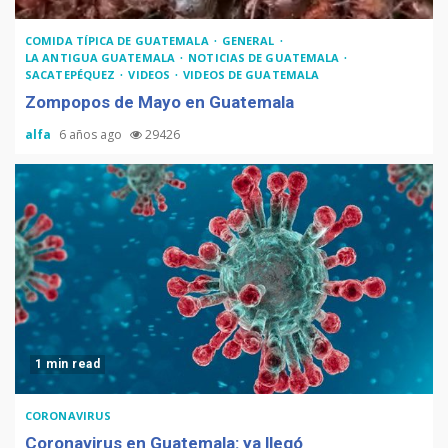
Adiós Cédula de Vecindad
COMIDA TÍPICA DE GUATEMALA
GENERAL
LA ANTIGUA GUATEMALA
NOTICIAS DE GUATEMALA
SACATEPÉQUEZ
VIDEOS
VIDEOS DE GUATEMALA
Zompopos de Mayo en Guatemala
alfa
6 años ago
29426
La Multiplicación de las
Sonrisas
1 min read
CORONAVIRUS
Coronavirus en Guatemala: ya llegó