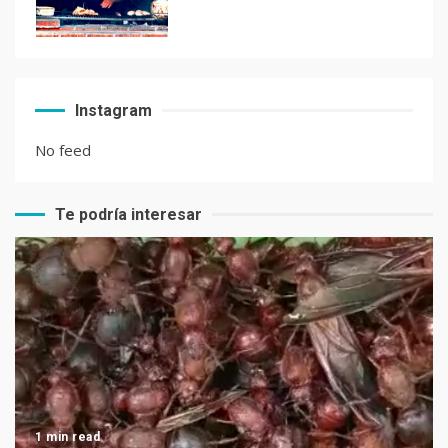
El Chocolate Maya en el
Instagram
paladar del mundo
No feed
Te podría interesar
Recetas de Tamales Rojos o
Tamales Colorados
Recetas del fiambre
guatemalteco
1 min read