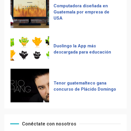
Duolingo la App más
descargada para educación
Adiós Cédula de Vecindad
Tenor guatemalteco gana
La Multiplicación de las
concurso de Plácido Domingo
Sonrisas
Chapinismos sobre animales
Receta De Las Longanizas
Zompopos de Mayo en
Conéctate con nosotros
Guatemala
Frases guatemaltecas