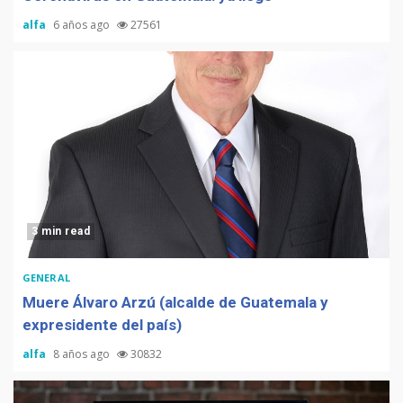
alfa
6 años ago
27561
3 min read
GENERAL
Muere Álvaro Arzú (alcalde de Guatemala y
expresidente del país)
alfa
8 años ago
30832