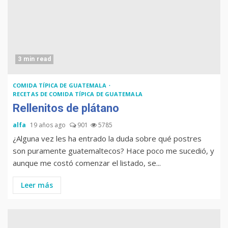
3 min read
COMIDA TÍPICA DE GUATEMALA
RECETAS DE COMIDA TÍPICA DE GUATEMALA
Rellenitos de plátano
Muere Álvaro Arzú (alcalde
de Guatemala y expresidente
alfa
19 años ago
901
5785
del país)
¿Alguna vez les ha entrado la duda sobre qué postres
son puramente guatemaltecos? Hace poco me sucedió, y
aunque me costó comenzar el listado, se...
Computadora diseñada en
Leer más
Guatemala por empresa de
USA