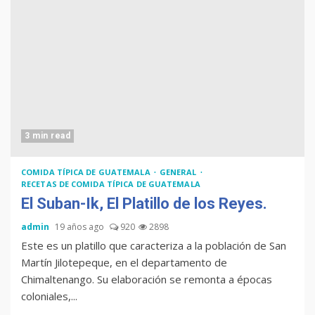
Duolingo la App más
descargada para educación
Tenor guatemalteco gana
concurso de Plácido Domingo
3 min read
COMIDA TÍPICA DE GUATEMALA
GENERAL
RECETAS DE COMIDA TÍPICA DE GUATEMALA
El Suban-Ik, El Platillo de los Reyes.
Chapinismos sobre animales
admin
19 años ago
920
2898
Este es un platillo que caracteriza a la población de San
Martín Jilotepeque, en el departamento de
Chimaltenango. Su elaboración se remonta a épocas
Zompopos de Mayo en
coloniales,...
Guatemala