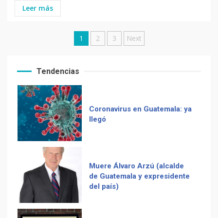
Leer más
Posts
1
2
3
Next
Coronavirus en Guatemala: ya
llegó
pagination
Tendencias
Muere Álvaro Arzú (alcalde
de Guatemala y expresidente
del país)
Computadora diseñada en
Guatemala por empresa de
Recetas del fiambre
USA
guatemalteco