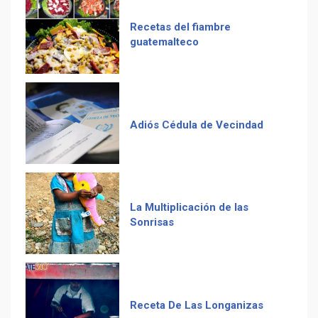
Duolingo la App más
descargada para educación
Adiós Cédula de Vecindad
La Multiplicación de las
Sonrisas
Receta De Las Longanizas
Frases guatemaltecas