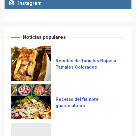
Instagram
Muere Álvaro Arzú (alcalde
de Guatemala y expresidente
Recetas de Tamales Rojos o
del país)
Tamales Colorados
Noticias populares
Computadora diseñada en
Guatemala por empresa de
Recetas del fiambre
USA
guatemalteco
Duolingo la App más
descargada para educación
Adiós Cédula de Vecindad