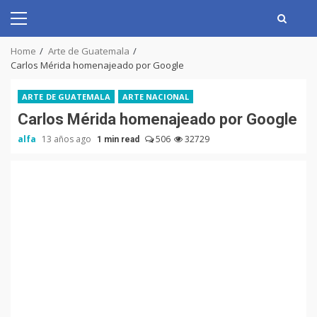
Skip
to
Primary
content
Menu
Home
Arte de Guatemala
Carlos Mérida homenajeado por Google
ARTE DE GUATEMALA
ARTE NACIONAL
Carlos Mérida homenajeado por Google
alfa
13 años ago
506
32729
1 min read