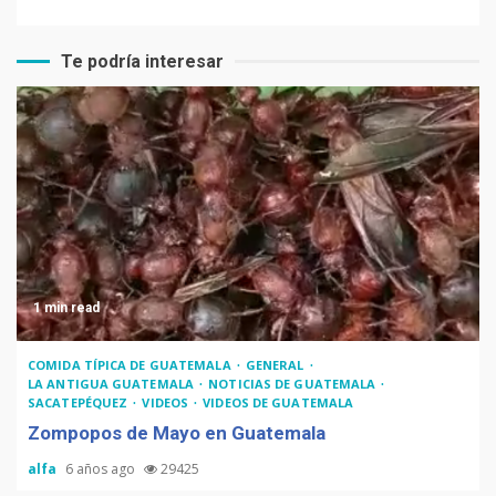
Te podría interesar
Recetas de Tamales Rojos o
Tamales Colorados
Recetas del fiambre
guatemalteco
1 min read
Adiós Cédula de Vecindad
COMIDA TÍPICA DE GUATEMALA
GENERAL
LA ANTIGUA GUATEMALA
NOTICIAS DE GUATEMALA
SACATEPÉQUEZ
VIDEOS
VIDEOS DE GUATEMALA
Zompopos de Mayo en Guatemala
alfa
6 años ago
29425
La Multiplicación de las