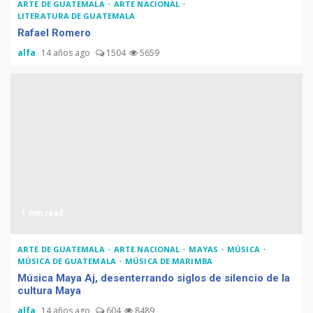
ARTE DE GUATEMALA
ARTE NACIONAL
LITERATURA DE GUATEMALA
Rafael Romero
Muere Álvaro Arzú (alcalde
alfa
14 años ago
1504
5659
de Guatemala y expresidente
del país)
Computadora diseñada en
Guatemala por empresa de
USA
1 min read
Duolingo la App más
descargada para educación
ARTE DE GUATEMALA
ARTE NACIONAL
MAYAS
MÚSICA
MÚSICA DE GUATEMALA
MÚSICA DE MARIMBA
Música Maya Aj, desenterrando siglos de silencio de la
cultura Maya
alfa
14 años ago
604
8489