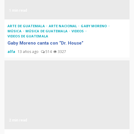
1 min read
ARTE DE GUATEMALA
ARTE NACIONAL
GABY MORENO
MÚSICA
MÚSICA DE GUATEMALA
VIDEOS
VIDEOS DE GUATEMALA
Gaby Moreno canta con “Dr. House”
alfa
13 años ago
514
3327
2 min read