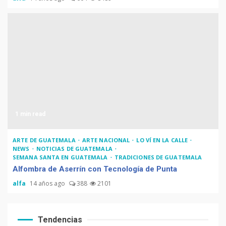
Tenor guatemalteco gana
concurso de Plácido Domingo
Chapinismos sobre animales
1 min read
Zompopos de Mayo en
ARTE DE GUATEMALA
ARTE NACIONAL
LO VÍ EN LA CALLE
Guatemala
NEWS
NOTICIAS DE GUATEMALA
SEMANA SANTA EN GUATEMALA
TRADICIONES DE GUATEMALA
Alfombra de Aserrín con Tecnología de Punta
alfa
14 años ago
388
2101
Coronavirus en Guatemala: ya
llegó
Tendencias