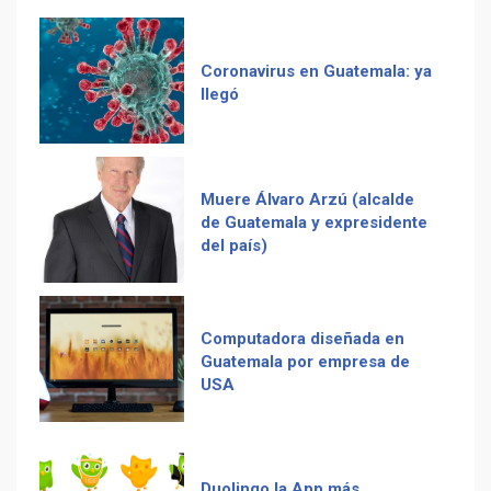
Muere Álvaro Arzú (alcalde
de Guatemala y expresidente
del país)
Computadora diseñada en
Guatemala por empresa de
Recetas del fiambre
USA
guatemalteco
Duolingo la App más
descargada para educación
Adiós Cédula de Vecindad
Tenor guatemalteco gana