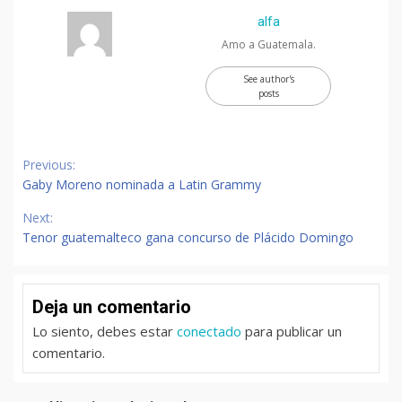
alfa
Amo a Guatemala.
See author's
posts
Continue
Previous:
Reading
Gaby Moreno nominada a Latin Grammy
Next:
Tenor guatemalteco gana concurso de Plácido Domingo
Deja un comentario
Lo siento, debes estar
conectado
para publicar un
comentario.